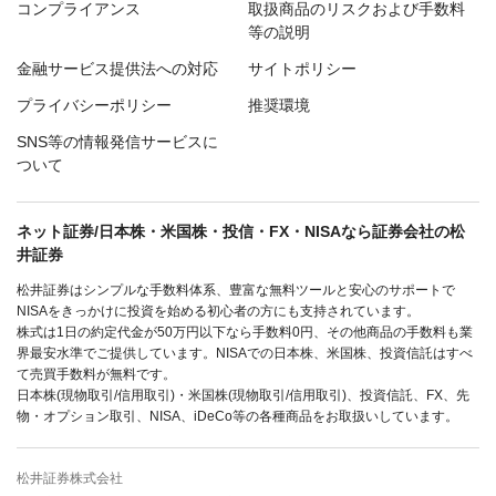
コンプライアンス
取扱商品のリスクおよび手数料
等の説明
金融サービス提供法への対応
サイトポリシー
プライバシーポリシー
推奨環境
SNS等の情報発信サービスに
ついて
ネット証券/日本株・米国株・投信・FX・NISAなら証券会社の松
井証券
松井証券はシンプルな手数料体系、豊富な無料ツールと安心のサポートで
NISAをきっかけに投資を始める初心者の方にも支持されています。
株式は1日の約定代金が50万円以下なら手数料0円、その他商品の手数料も業
界最安水準でご提供しています。NISAでの日本株、米国株、投資信託はすべ
て売買手数料が無料です。
日本株(現物取引/信用取引)・米国株(現物取引/信用取引)、投資信託、FX、先
物・オプション取引、NISA、iDeCo等の各種商品をお取扱いしています。
松井証券株式会社