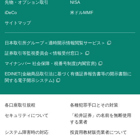
先物・オプション取引
NISA
iDeCo
米ドルMMF
サイトマップ
日本取引所グループ＜適時開示情報閲覧サービス＞
証券取引等監視委員会＜情報受付窓口＞
マイナンバー 社会保障・税番号制度(内閣官房)
EDINET(金融商品取引法に基づく有価証券報告書等の開示書類に
関する電子開示システム)
各口座取引規程
各種犯罪手口とその対策
セキュリティについて
「松井証券」の名前を無断使用
する業者
システム障害時の対応
投資用教材販売業者について