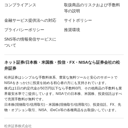
コンプライアンス
取扱商品のリスクおよび手数料
等の説明
金融サービス提供法への対応
サイトポリシー
プライバシーポリシー
推奨環境
SNS等の情報発信サービスに
ついて
ネット証券/日本株・米国株・投信・FX・NISAなら証券会社の松
井証券
松井証券はシンプルな手数料体系、豊富な無料ツールと安心のサポートで
NISAをきっかけに投資を始める初心者の方にも支持されています。
株式は1日の約定代金が50万円以下なら手数料0円、その他商品の手数料も業
界最安水準でご提供しています。NISAでの日本株、米国株、投資信託はすべ
て売買手数料が無料です。
日本株(現物取引/信用取引)・米国株(現物取引/信用取引)、投資信託、FX、先
物・オプション取引、NISA、iDeCo等の各種商品をお取扱いしています。
松井証券株式会社