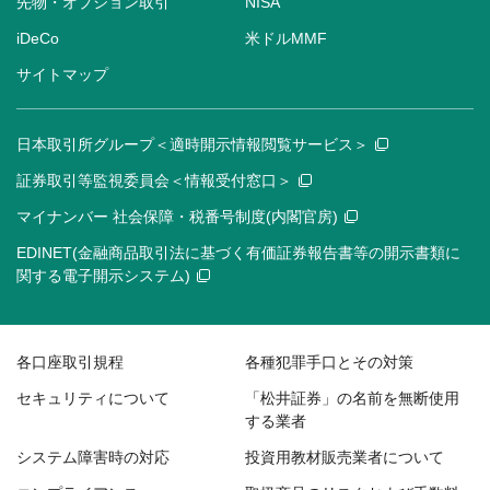
先物・オプション取引
NISA
iDeCo
米ドルMMF
サイトマップ
日本取引所グループ＜適時開示情報閲覧サービス＞
証券取引等監視委員会＜情報受付窓口＞
マイナンバー 社会保障・税番号制度(内閣官房)
EDINET(金融商品取引法に基づく有価証券報告書等の開示書類に
関する電子開示システム)
各口座取引規程
各種犯罪手口とその対策
セキュリティについて
「松井証券」の名前を無断使用
する業者
システム障害時の対応
投資用教材販売業者について