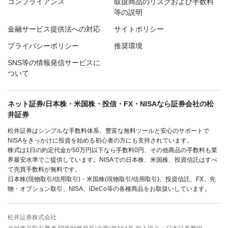
コンプライアンス
取扱商品のリスクおよび手数料
等の説明
金融サービス提供法への対応
サイトポリシー
プライバシーポリシー
推奨環境
SNS等の情報発信サービスに
ついて
ネット証券/日本株・米国株・投信・FX・NISAなら証券会社の松
井証券
松井証券はシンプルな手数料体系、豊富な無料ツールと安心のサポートで
NISAをきっかけに投資を始める初心者の方にも支持されています。
株式は1日の約定代金が50万円以下なら手数料0円、その他商品の手数料も業
界最安水準でご提供しています。NISAでの日本株、米国株、投資信託はすべ
て売買手数料が無料です。
日本株(現物取引/信用取引)・米国株(現物取引/信用取引)、投資信託、FX、先
物・オプション取引、NISA、iDeCo等の各種商品をお取扱いしています。
松井証券株式会社