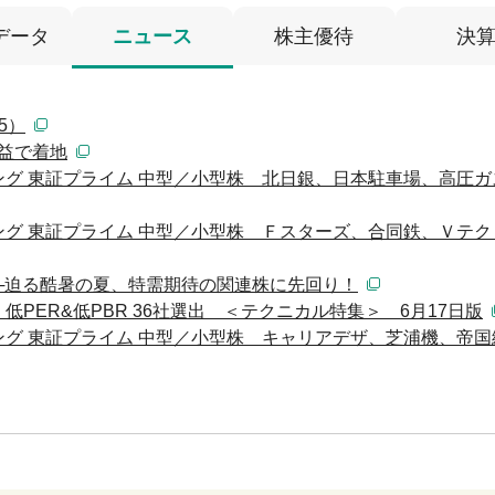
データ
ニュース
株主優待
決
5）
減益で着地
グ 東証プライム 中型／小型株 北日銀、日本駐車場、高圧ガ
 東証プライム 中型／小型株 Ｆスターズ、合同鉄、Ｖテク [08
─迫る酷暑の夏、特需期待の関連株に先回り！
PER&低PBR 36社選出 ＜テクニカル特集＞ 6月17日版
グ 東証プライム 中型／小型株 キャリアデザ、芝浦機、帝国