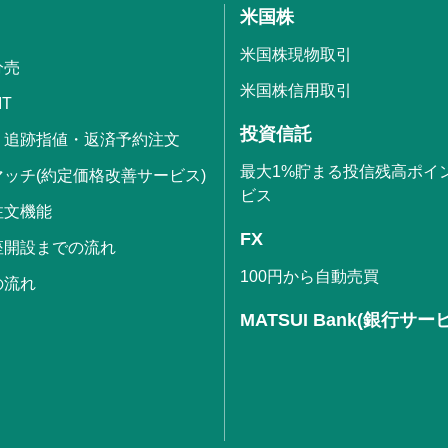
米国株
米国株現物取引
分売
米国株信用取引
IT
投資信託
・追跡指値・返済予約注文
最大1%貯まる投信残高ポイ
ッチ(約定価格改善サービス)
ビス
注文機能
FX
座開設までの流れ
100円から自動売買
の流れ
MATSUI Bank(銀行サー