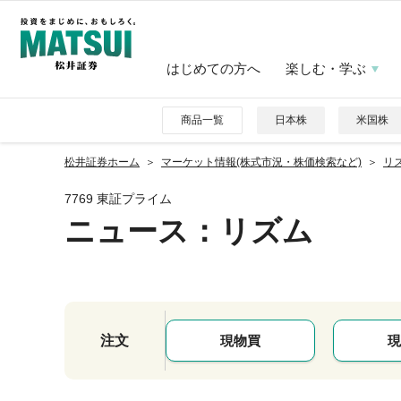
はじめての方へ
楽しむ・学ぶ
商品一覧
日本株
米国株
松井証券ホーム
マーケット情報(株式市況・株価検索など)
リズ
7769 東証プライム
ニュース
：リズム
注文
現物買
現