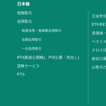
日本株
現物取引
立会外
信用取引
ETF/RE
制度信用・無期限信用取引
逆指値
短期信用取引
ベストマ
一日信用取引
クロス
IPO(新規公開株)、PO(公募・売出し)
総合口
貸株サービス
お取引
PTS