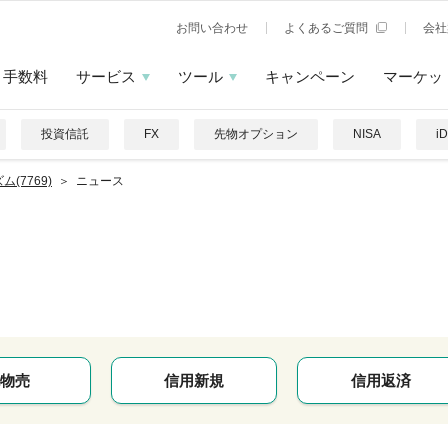
お問い合わせ
よくあるご質問
会社
手数料
サービス
ツール
キャンペーン
マーケッ
投資信託
FX
先物オプション
NISA
i
ム(7769)
ニュース
物売
信用新規
信用返済