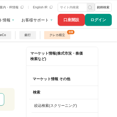
案内・IR情報
English IR
銘柄検索
口座開設
ログイン
ト情報
お客様サポート
DeCo
銀行
クレカ積立
マーケット情報(株式市況・株価
検索など)
マーケット情報 その他
検索
絞込検索(スクリーニング)