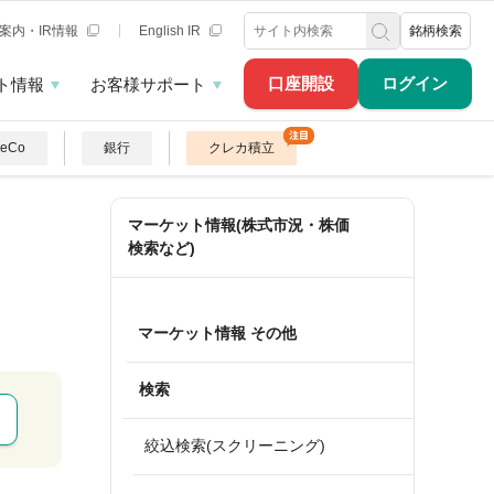
案内・IR情報
English IR
銘柄検索
口座開設
ログイン
ト情報
お客様サポート
DeCo
銀行
クレカ積立
マーケット情報(株式市況・株価
検索など)
マーケット情報 その他
検索
絞込検索(スクリーニング)