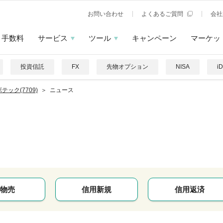
お問い合わせ
よくあるご質問
会社
手数料
サービス
ツール
キャンペーン
マーケッ
投資信託
FX
先物オプション
NISA
i
テック(7709)
ニュース
物売
信用新規
信用返済