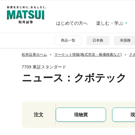
はじめての方へ
楽しむ・学ぶ
商品一覧
日本株
米国株
松井証券ホーム
マーケット情報(株式市況・株価検索など)
クボ
7709 東証スタンダード
ニュース
：クボテック
注文
現物買
現