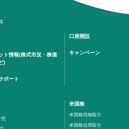
ス
口座開設
キャンペーン
ット情報(株式市況・株価
ど)
サポート
米国株
米国株現物取引
分売
米国株信用取引
IT