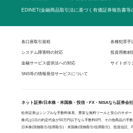
EDINET(金融商品取引法に基づく有価証券報告書
各口座取引規程
各種犯罪手
システム障害時の対応
投資用教材
金融サービス提供法への対応
サイトポリ
SNS等の情報発信サービスについて
ネット証券/日本株・米国株・投信・FX・NISAなら証券会
松井証券はシンプルな手数料体系、豊富な無料ツールと安心のサポート
株式は1日の約定代金が50万円以下なら手数料0円、その他商品の手
日本株(現物取引/信用取引)・米国株(現物取引/信用取引)、投資信託、