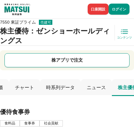
口座開設
ログイン
7550 東証プライム
売建可
株主優待
：ゼンショーホールディ
コンテンツ
ングス
株アプリで注文
価
チャート
時系列データ
ニュース
株主優
優待食事券
食料品
食事券
社会貢献