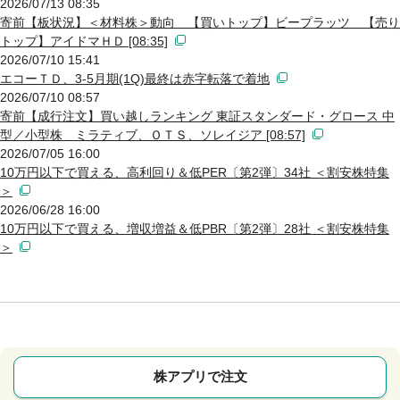
2026/07/13 08:35
寄前【板状況】＜材料株＞動向 【買いトップ】ビープラッツ 【売り
トップ】アイドマＨＤ [08:35]
2026/07/10 15:41
エコーＴＤ、3-5月期(1Q)最終は赤字転落で着地
2026/07/10 08:57
寄前【成行注文】買い越しランキング 東証スタンダード・グロース 中
型／小型株 ミラティブ、ＯＴＳ、ソレイジア [08:57]
2026/07/05 16:00
10万円以下で買える、高利回り＆低PER〔第2弾〕34社 ＜割安株特集
＞
2026/06/28 16:00
10万円以下で買える、増収増益＆低PBR〔第2弾〕28社 ＜割安株特集
＞
株アプリで注文