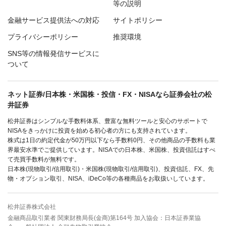
等の説明
金融サービス提供法への対応
サイトポリシー
プライバシーポリシー
推奨環境
SNS等の情報発信サービスに
ついて
ネット証券/日本株・米国株・投信・FX・NISAなら証券会社の松
井証券
松井証券はシンプルな手数料体系、豊富な無料ツールと安心のサポートで
NISAをきっかけに投資を始める初心者の方にも支持されています。
株式は1日の約定代金が50万円以下なら手数料0円、その他商品の手数料も業
界最安水準でご提供しています。NISAでの日本株、米国株、投資信託はすべ
て売買手数料が無料です。
日本株(現物取引/信用取引)・米国株(現物取引/信用取引)、投資信託、FX、先
物・オプション取引、NISA、iDeCo等の各種商品をお取扱いしています。
松井証券株式会社
金融商品取引業者 関東財務局長(金商)第164号 加入協会：日本証券業協