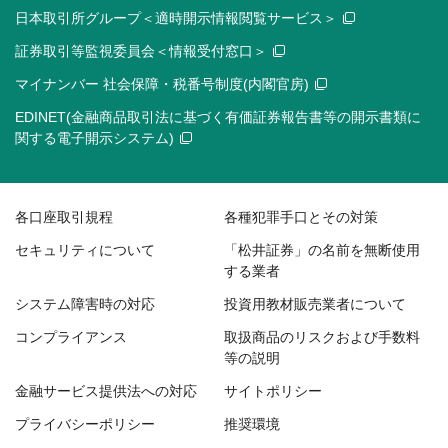
日本取引所グループ＜適時開示情報閲覧サービス＞
証券取引等監視委員会＜情報受付窓口＞
マイナンバー 社会保障・税番号制度(内閣官房)
EDINET(金融商品取引法に基づく有価証券報告書等の開示書類に
関する電子開示システム)
各口座取引規程
各種犯罪手口とその対策
セキュリティについて
「松井証券」の名前を無断使用
する業者
システム障害時の対応
投資用教材販売業者について
コンプライアンス
取扱商品のリスクおよび手数料
等の説明
金融サービス提供法への対応
サイトポリシー
プライバシーポリシー
推奨環境