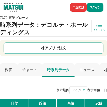
口座開設
ログイン
7372 東証グロース
時系列データ
：デコルテ・ホール
コンテンツ
ディングス
株アプリで注文
株価
チャート
時系列データ
ニュース
表示期間
表示単位：
日
3ヶ月
日付
始値
高値
安値