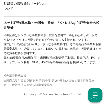
SNS等の情報発信サービスに
ついて
ネット証券/日本株・米国株・投信・FX・NISAなら証券会社の松
井証券
松井証券はシンプルな手数料体系、豊富な無料ツールと安心のサポートで
NISAをきっかけに投資を始める初心者の方にも支持されています。
株式は1日の約定代金が50万円以下なら手数料0円、その他商品の手数料も業
界最安水準でご提供しています。NISAでの日本株、米国株、投資信託はすべ
て売買手数料が無料です。
日本株(現物取引/信用取引)・米国株(現物取引/信用取引)、投資信託、FX、先
物・オプション取引、NISA、iDeCo等の各種商品をお取扱いしています。
松井証券株式会社
金融商品取引業者 関東財務局長(金商)第164号 加入協会：日本証券業協
会、一般社団法人 金融先物取引業協会
Copyright © Matsui Securities Co., Ltd.
メニュー