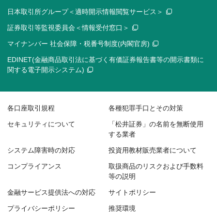
日本取引所グループ＜適時開示情報閲覧サービス＞
証券取引等監視委員会＜情報受付窓口＞
マイナンバー 社会保障・税番号制度(内閣官房)
EDINET(金融商品取引法に基づく有価証券報告書等の開示書類に
関する電子開示システム)
各口座取引規程
各種犯罪手口とその対策
セキュリティについて
「松井証券」の名前を無断使用
する業者
システム障害時の対応
投資用教材販売業者について
コンプライアンス
取扱商品のリスクおよび手数料
等の説明
金融サービス提供法への対応
サイトポリシー
プライバシーポリシー
推奨環境