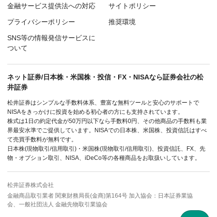
金融サービス提供法への対応
サイトポリシー
プライバシーポリシー
推奨環境
SNS等の情報発信サービスに
ついて
ネット証券/日本株・米国株・投信・FX・NISAなら証券会社の松
井証券
松井証券はシンプルな手数料体系、豊富な無料ツールと安心のサポートで
NISAをきっかけに投資を始める初心者の方にも支持されています。
株式は1日の約定代金が50万円以下なら手数料0円、その他商品の手数料も業
界最安水準でご提供しています。NISAでの日本株、米国株、投資信託はすべ
て売買手数料が無料です。
日本株(現物取引/信用取引)・米国株(現物取引/信用取引)、投資信託、FX、先
物・オプション取引、NISA、iDeCo等の各種商品をお取扱いしています。
松井証券株式会社
金融商品取引業者 関東財務局長(金商)第164号 加入協会：日本証券業協
会、一般社団法人 金融先物取引業協会