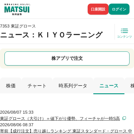
口座開設
ログイン
7353 東証グロース
ニュース
：ＫＩＹＯラーニング
コンテンツ
株アプリで注文
株価
チャート
時系列データ
ニュース
2026/08/07 15:33
東証グロース（大引け）＝値下がり優勢、フィーチャが一時S高
2026/08/06 08:37
寄前【成行注文】売り越しランキング 東証スタンダード・グロース 中