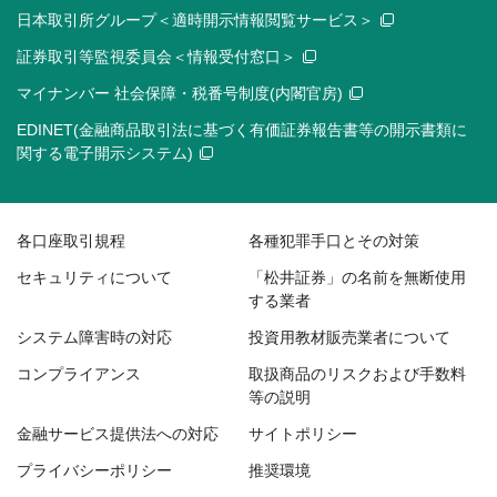
日本取引所グループ＜適時開示情報閲覧サービス＞
証券取引等監視委員会＜情報受付窓口＞
マイナンバー 社会保障・税番号制度(内閣官房)
EDINET(金融商品取引法に基づく有価証券報告書等の開示書類に
関する電子開示システム)
各口座取引規程
各種犯罪手口とその対策
セキュリティについて
「松井証券」の名前を無断使用
する業者
システム障害時の対応
投資用教材販売業者について
コンプライアンス
取扱商品のリスクおよび手数料
等の説明
金融サービス提供法への対応
サイトポリシー
プライバシーポリシー
推奨環境