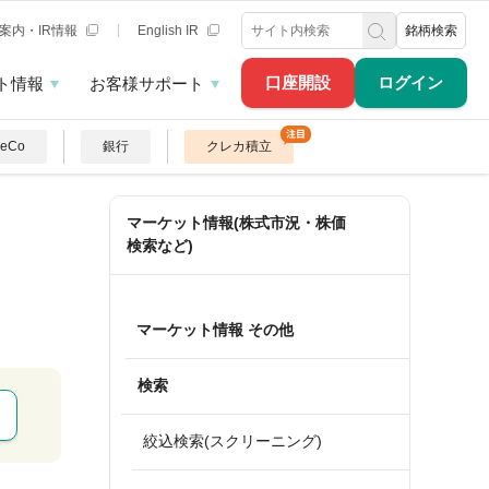
案内・IR情報
English IR
銘柄検索
口座開設
ログイン
ト情報
お客様サポート
DeCo
銀行
クレカ積立
マーケット情報(株式市況・株価
検索など)
マーケット情報 その他
検索
絞込検索(スクリーニング)