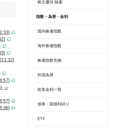
株主優待 検索
算
指数・為替・金利
国内株価指数
33]
2]
海外株価指数
]
3]
:32]
株価指数先物
]
外国為替
57]
トッ
政策金利一覧
57]
債券・国債利回り
36]
ETF