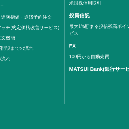
米国株信用取引
IT
投資信託
・追跡指値・返済予約注文
最大1%貯まる投信残高ポイ
ッチ(約定価格改善サービス)
ビス
注文機能
FX
座開設までの流れ
100円から自動売買
の流れ
MATSUI Bank(銀行サー