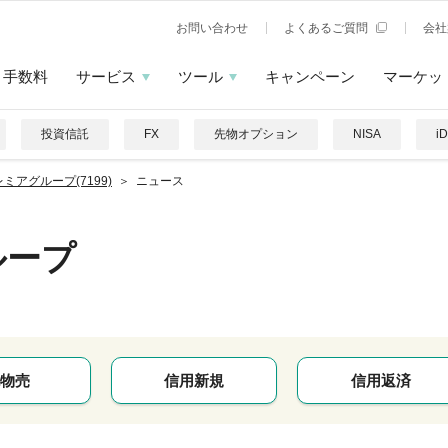
お問い合わせ
よくあるご質問
会社
手数料
サービス
ツール
キャンペーン
マーケッ
投資信託
FX
先物オプション
NISA
i
ミアグループ(7199)
ニュース
ループ
物売
信用新規
信用返済