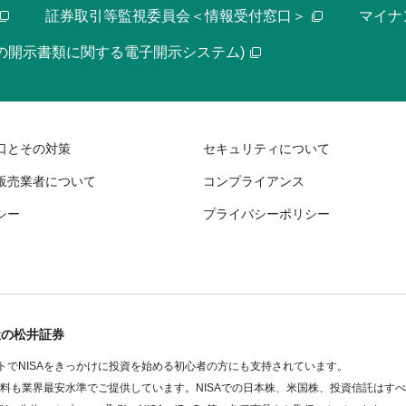
証券取引等監視委員会＜情報受付窓口＞
マイナ
等の開示書類に関する電子開示システム)
口とその対策
セキュリティについて
販売業者について
コンプライアンス
シー
プライバシーポリシー
社の松井証券
でNISAをきっかけに投資を始める初心者の方にも支持されています。
数料も業界最安水準でご提供しています。NISAでの日本株、米国株、投資信託はす