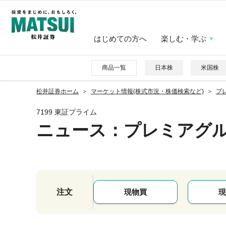
はじめての方へ
楽しむ・学ぶ
商品一覧
日本株
米国株
松井証券ホーム
マーケット情報(株式市況・株価検索など)
プレ
7199 東証プライム
ニュース
：プレミアグ
注文
現物買
現