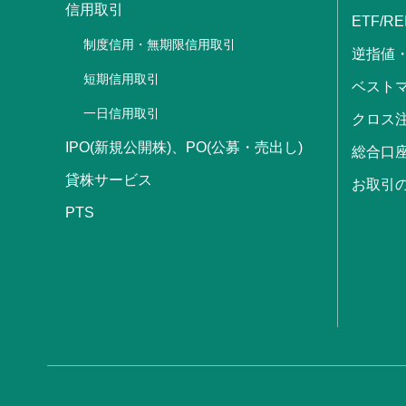
信用取引
ETF/RE
制度信用・無期限信用取引
逆指値
短期信用取引
ベストマ
一日信用取引
クロス
IPO(新規公開株)、PO(公募・売出し)
総合口
貸株サービス
お取引
PTS