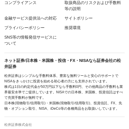
コンプライアンス
取扱商品のリスクおよび手数料
等の説明
金融サービス提供法への対応
サイトポリシー
プライバシーポリシー
推奨環境
SNS等の情報発信サービスに
ついて
ネット証券/日本株・米国株・投信・FX・NISAなら証券会社の松
井証券
松井証券はシンプルな手数料体系、豊富な無料ツールと安心のサポートで
NISAをきっかけに投資を始める初心者の方にも支持されています。
株式は1日の約定代金が50万円以下なら手数料0円、その他商品の手数料も業
界最安水準でご提供しています。NISAでの日本株、米国株、投資信託はすべ
て売買手数料が無料です。
日本株(現物取引/信用取引)・米国株(現物取引/信用取引)、投資信託、FX、先
物・オプション取引、NISA、iDeCo等の各種商品をお取扱いしています。
松井証券株式会社