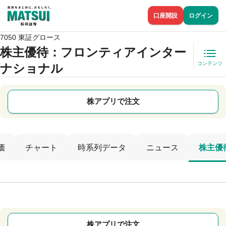
口座開設
ログイン
7050 東証グロース
株主優待
：フロンティアインター
コンテンツ
ナショナル
株アプリで注文
価
チャート
時系列データ
ニュース
株主優
株アプリで注文