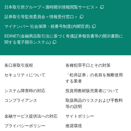
日本取引所グループ＜適時開示情報閲覧サービス＞
証券取引等監視委員会＜情報受付窓口＞
マイナンバー 社会保障・税番号制度(内閣官房)
EDINET(金融商品取引法に基づく有価証券報告書等の開示書類に
関する電子開示システム)
各口座取引規程
各種犯罪手口とその対策
セキュリティについて
「松井証券」の名前を無断使用
する業者
システム障害時の対応
投資用教材販売業者について
コンプライアンス
取扱商品のリスクおよび手数料
等の説明
金融サービス提供法への対応
サイトポリシー
プライバシーポリシー
推奨環境