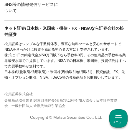
SNS等の情報発信サービスに
ついて
ネット証券/日本株・米国株・投信・FX・NISAなら証券会社の松
井証券
松井証券はシンプルな手数料体系、豊富な無料ツールと安心のサポートで
NISAをきっかけに投資を始める初心者の方にも支持されています。
株式は1日の約定代金が50万円以下なら手数料0円、その他商品の手数料も業
界最安水準でご提供しています。NISAでの日本株、米国株、投資信託はすべ
て売買手数料が無料です。
日本株(現物取引/信用取引)・米国株(現物取引/信用取引)、投資信託、FX、先
物・オプション取引、NISA、iDeCo等の各種商品をお取扱いしています。
松井証券株式会社
金融商品取引業者 関東財務局長(金商)第164号 加入協会：日本証券業協
会、一般社団法人 金融先物取引業協会
Copyright © Matsui Securities Co., Ltd.
メニュー