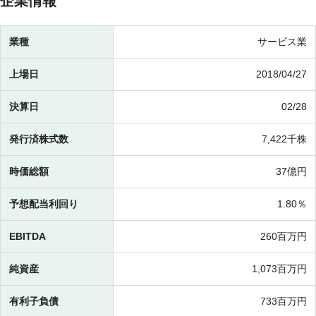
企業情報
業種
サービス業
上場日
2018/04/27
決算日
02/28
発行済株式数
7,422千株
時価総額
37億円
予想配当利回り
1.80％
EBITDA
260百万円
純資産
1,073百万円
有利子負債
733百万円