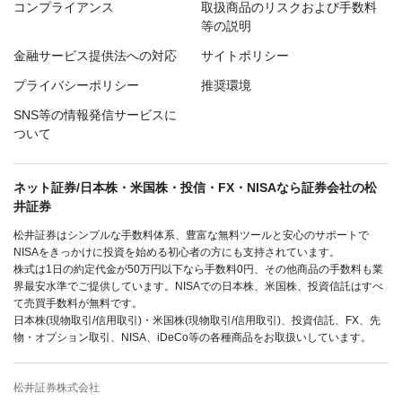
コンプライアンス
取扱商品のリスクおよび手数料
等の説明
金融サービス提供法への対応
サイトポリシー
プライバシーポリシー
推奨環境
SNS等の情報発信サービスに
ついて
ネット証券/日本株・米国株・投信・FX・NISAなら証券会社の松
井証券
松井証券はシンプルな手数料体系、豊富な無料ツールと安心のサポートで
NISAをきっかけに投資を始める初心者の方にも支持されています。
株式は1日の約定代金が50万円以下なら手数料0円、その他商品の手数料も業
界最安水準でご提供しています。NISAでの日本株、米国株、投資信託はすべ
て売買手数料が無料です。
日本株(現物取引/信用取引)・米国株(現物取引/信用取引)、投資信託、FX、先
物・オプション取引、NISA、iDeCo等の各種商品をお取扱いしています。
松井証券株式会社