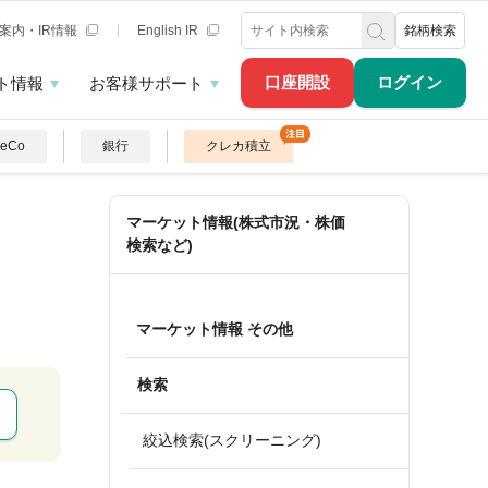
案内・IR情報
English IR
銘柄検索
口座開設
ログイン
ト情報
お客様サポート
DeCo
銀行
クレカ積立
マーケット情報(株式市況・株価
検索など)
マーケット情報 その他
検索
絞込検索(スクリーニング)