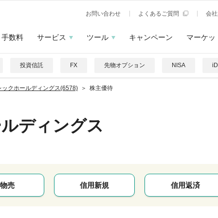
お問い合わせ
よくあるご質問
会社
手数料
サービス
ツール
キャンペーン
マーケッ
投資信託
FX
先物オプション
NISA
i
ックホールディングス(6578)
株主優待
ールディングス
物売
信用新規
信用返済