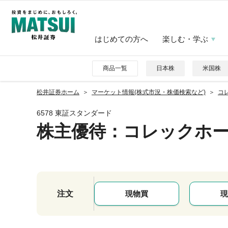
はじめての方へ
楽しむ・学ぶ
商品一覧
日本株
米国株
松井証券ホーム
マーケット情報(株式市況・株価検索など)
コレ
6578 東証スタンダード
株主優待
：コレックホ
注文
現物買
現