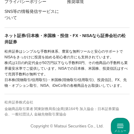
プライバシーポリシー
推奨環境
SNS等の情報発信サービスに
ついて
ネット証券/日本株・米国株・投信・FX・NISAなら証券会社の松
井証券
松井証券はシンプルな手数料体系、豊富な無料ツールと安心のサポートで
NISAをきっかけに投資を始める初心者の方にも支持されています。
株式は1日の約定代金が50万円以下なら手数料0円、その他商品の手数料も業
界最安水準でご提供しています。NISAでの日本株、米国株、投資信託はすべ
て売買手数料が無料です。
日本株(現物取引/信用取引)・米国株(現物取引/信用取引)、投資信託、FX、先
物・オプション取引、NISA、iDeCo等の各種商品をお取扱いしています。
松井証券株式会社
金融商品取引業者 関東財務局長(金商)第164号 加入協会：日本証券業協
会、一般社団法人 金融先物取引業協会
Copyright © Matsui Securities Co., Ltd.
メニュー