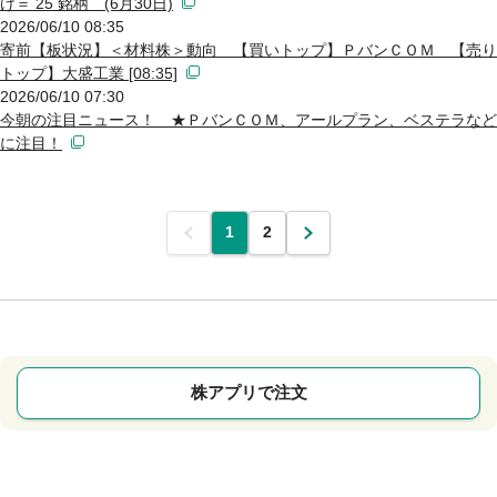
け＝ 25 銘柄 (6月30日)
2026/06/10 08:35
寄前【板状況】＜材料株＞動向 【買いトップ】ＰバンＣＯＭ 【売り
トップ】大盛工業 [08:35]
2026/06/10 07:30
今朝の注目ニュース！ ★ＰバンＣＯＭ、アールプラン、ベステラなど
に注目！
前
1
2
次
株アプリで注文