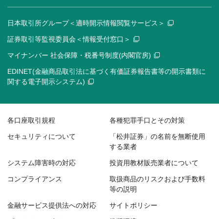
日本取引所グループ＜適時開示情報閲覧サービス＞
証券取引等監視委員会＜情報受付窓口＞
マイナンバー 社会保障・税番号制度(内閣官房)
EDINET(金融商品取引法に基づく有価証券報告書等の開示書類に
関する電子開示システム)
各口座取引規程
各種犯罪手口とその対策
セキュリティについて
「松井証券」の名前を無断使用
する業者
システム障害時の対応
投資用教材販売業者について
コンプライアンス
取扱商品のリスクおよび手数料
等の説明
金融サービス提供法への対応
サイトポリシー