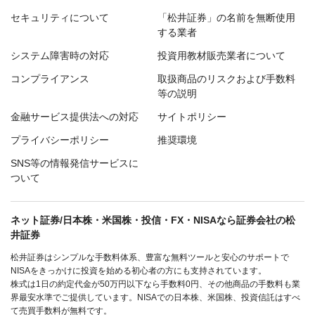
セキュリティについて
「松井証券」の名前を無断使用
する業者
システム障害時の対応
投資用教材販売業者について
コンプライアンス
取扱商品のリスクおよび手数料
等の説明
金融サービス提供法への対応
サイトポリシー
プライバシーポリシー
推奨環境
SNS等の情報発信サービスに
ついて
ネット証券/日本株・米国株・投信・FX・NISAなら証券会社の松
井証券
松井証券はシンプルな手数料体系、豊富な無料ツールと安心のサポートで
NISAをきっかけに投資を始める初心者の方にも支持されています。
株式は1日の約定代金が50万円以下なら手数料0円、その他商品の手数料も業
界最安水準でご提供しています。NISAでの日本株、米国株、投資信託はすべ
て売買手数料が無料です。