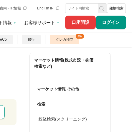
案内・IR情報
English IR
銘柄検索
口座開設
ログイン
ト情報
お客様サポート
DeCo
銀行
クレカ積立
マーケット情報(株式市況・株価
検索など)
マーケット情報 その他
検索
絞込検索(スクリーニング)