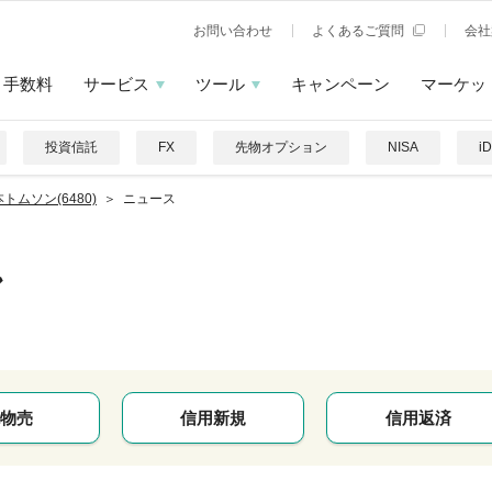
お問い合わせ
よくあるご質問
会社
手数料
サービス
ツール
キャンペーン
マーケッ
投資信託
FX
先物オプション
NISA
i
トムソン(6480)
ニュース
ン
物売
信用新規
信用返済