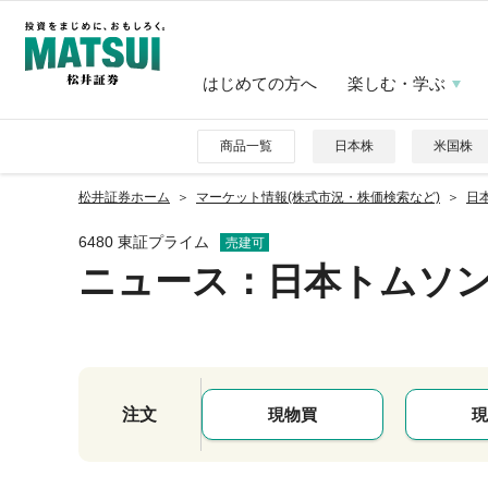
はじめての方へ
楽しむ・学ぶ
商品一覧
日本株
米国株
松井証券ホーム
マーケット情報(株式市況・株価検索など)
日本
6480 東証プライム
売建可
ニュース
：日本トムソ
注文
現物買
現