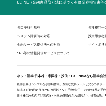
EDINET(金融商品取引法に基づく有価証券報告書
各口座取引規程
各種犯罪手
システム障害時の対応
投資用教材
金融サービス提供法への対応
サイトポリ
SNS等の情報発信サービスについて
ネット証券/日本株・米国株・投信・FX・NISAなら証券会
松井証券はシンプルな手数料体系、豊富な無料ツールと安心のサポート
株式は1日の約定代金が50万円以下なら手数料0円、その他商品の手
日本株(現物取引/信用取引)・米国株(現物取引/信用取引)、投資信託、