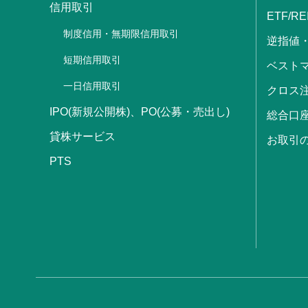
信用取引
ETF/RE
制度信用・無期限信用取引
逆指値
短期信用取引
ベストマ
一日信用取引
クロス
IPO(新規公開株)、PO(公募・売出し)
総合口
貸株サービス
お取引
PTS