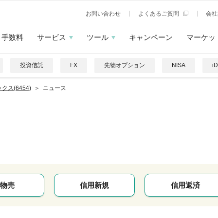
お問い合わせ
よくあるご質問
会社
手数料
サービス
ツール
キャンペーン
マーケッ
投資信託
FX
先物オプション
NISA
i
クス(6454)
ニュース
物売
信用新規
信用返済