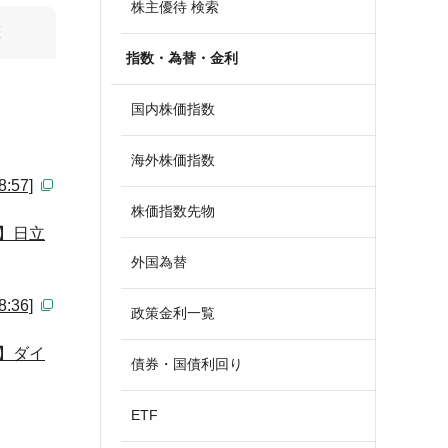
株主優待 検索
算
指数・為替・金利
国内株価指数
海外株価指数
57]
株価指数先物
】日立
外国為替
36]
政策金利一覧
】ダイ
債券・国債利回り
ETF