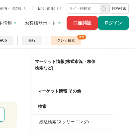
案内・IR情報
English IR
銘柄検索
口座開設
ログイン
ト情報
お客様サポート
DeCo
銀行
クレカ積立
マーケット情報(株式市況・株価
検索など)
マーケット情報 その他
検索
絞込検索(スクリーニング)