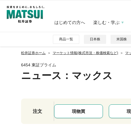
はじめての方へ
楽しむ・学ぶ
商品一覧
日本株
米国株
松井証券ホーム
マーケット情報(株式市況・株価検索など)
マッ
6454 東証プライム
ニュース
：マックス
注文
現物買
現