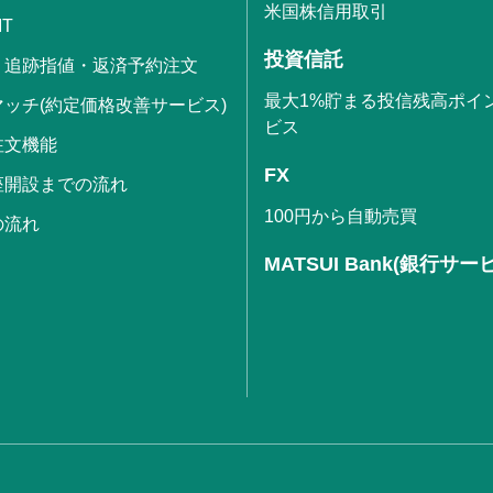
米国株信用取引
IT
投資信託
・追跡指値・返済予約注文
最大1%貯まる投信残高ポイ
ッチ(約定価格改善サービス)
ビス
注文機能
FX
座開設までの流れ
100円から自動売買
の流れ
MATSUI Bank(銀行サー