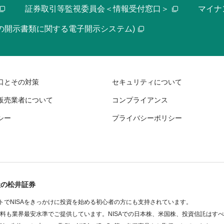
証券取引等監視委員会＜情報受付窓口＞
マイナ
等の開示書類に関する電子開示システム)
口とその対策
セキュリティについて
販売業者について
コンプライアンス
シー
プライバシーポリシー
社の松井証券
でNISAをきっかけに投資を始める初心者の方にも支持されています。
数料も業界最安水準でご提供しています。NISAでの日本株、米国株、投資信託はす