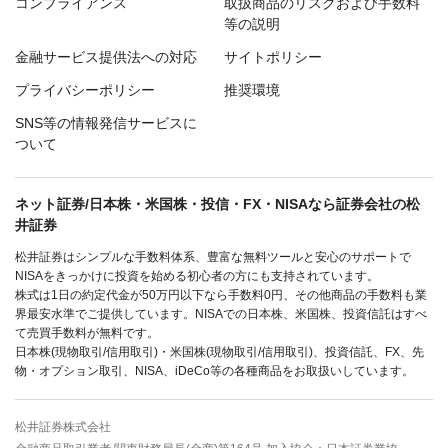
コンプライアンス
取扱商品のリスクおよび手数料
等の説明
金融サービス提供法への対応
サイトポリシー
プライバシーポリシー
推奨環境
SNS等の情報発信サービスに
ついて
ネット証券/日本株・米国株・投信・FX・NISAなら証券会社の松
井証券
松井証券はシンプルな手数料体系、豊富な無料ツールと安心のサポートで
NISAをきっかけに投資を始める初心者の方にも支持されています。
株式は1日の約定代金が50万円以下なら手数料0円、その他商品の手数料も業
界最安水準でご提供しています。NISAでの日本株、米国株、投資信託はすべ
て売買手数料が無料です。
日本株(現物取引/信用取引)・米国株(現物取引/信用取引)、投資信託、FX、先
物・オプション取引、NISA、iDeCo等の各種商品をお取扱いしています。
松井証券株式会社