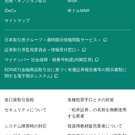
先物・オプション取引
NISA
iDeCo
米ドルMMF
サイトマップ
日本取引所グループ＜適時開示情報閲覧サービス＞
証券取引等監視委員会＜情報受付窓口＞
マイナンバー 社会保障・税番号制度(内閣官房)
EDINET(金融商品取引法に基づく有価証券報告書等の開示書類に
関する電子開示システム)
各口座取引規程
各種犯罪手口とその対策
セキュリティについて
「松井証券」の名前を無断使用
する業者
システム障害時の対応
投資用教材販売業者について