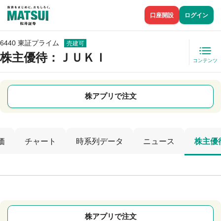
口座開設
ログイン
6440 東証プライム
売建可
株主優待
：ＪＵＫＩ
コンテンツ
株アプリで注文
価
チャート
時系列データ
ニュース
株主優
株アプリで注文