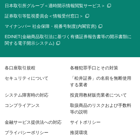
日本取引所グループ＜適時開示情報閲覧サービス＞
証券取引等監視委員会＜情報受付窓口＞
マイナンバー 社会保障・税番号制度(内閣官房)
EDINET(金融商品取引法に基づく有価証券報告書等の開示書類に
関する電子開示システム)
各口座取引規程
各種犯罪手口とその対策
セキュリティについて
「松井証券」の名前を無断使用
する業者
システム障害時の対応
投資用教材販売業者について
コンプライアンス
取扱商品のリスクおよび手数料
等の説明
金融サービス提供法への対応
サイトポリシー
プライバシーポリシー
推奨環境