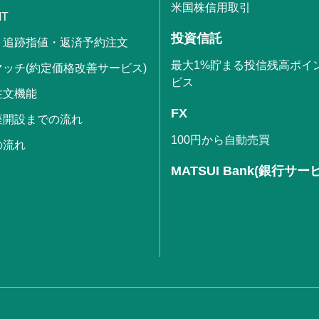
米国株信用取引
IT
投資信託
・追跡指値・返済予約注文
最大1%貯まる投信残高ポイ
ッチ(約定価格改善サービス)
ビス
注文機能
FX
座開設までの流れ
100円から自動売買
の流れ
MATSUI Bank(銀行サー