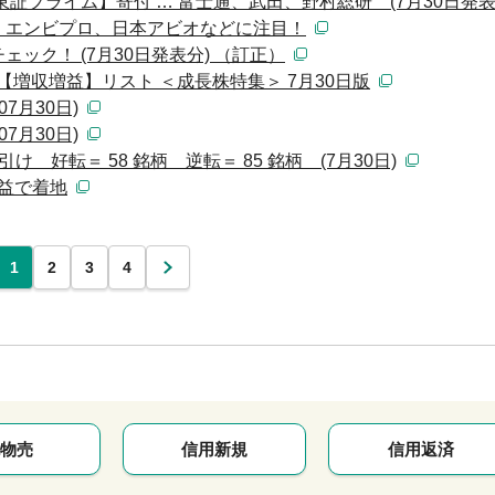
証プライム】寄付 … 富士通、武田、野村総研 (7月30日発表
、エンビプロ、日本アビオなどに注目！
ック！ (7月30日発表分) （訂正）
月期【増収増益】リスト ＜成長株特集＞ 7月30日版
7月30日)
7月30日)
 好転＝ 58 銘柄 逆転＝ 85 銘柄 (7月30日)
増益で着地
1
2
3
4
次
物売
信用新規
信用返済