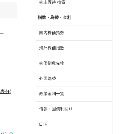
株主優待 検索
算
指数・為替・金利
国内株価指数
ー
海外株価指数
株価指数先物
外国為替
表分)
政策金利一覧
債券・国債利回り
ETF