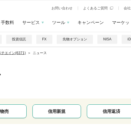
お問い合わせ
よくあるご質問
会社
手数料
サービス
ツール
キャンペーン
マーケッ
投資信託
FX
先物オプション
NISA
i
チエイン(6371)
ニュース
ン
物売
信用新規
信用返済