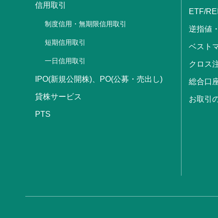
信用取引
ETF/RE
制度信用・無期限信用取引
逆指値
短期信用取引
ベストマ
一日信用取引
クロス
IPO(新規公開株)、PO(公募・売出し)
総合口
貸株サービス
お取引
PTS