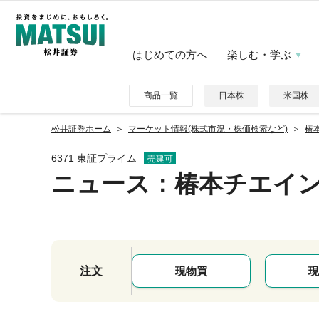
はじめての方へ
楽しむ・学ぶ
商品一覧
日本株
米国株
松井証券ホーム
マーケット情報(株式市況・株価検索など)
椿本
6371 東証プライム
売建可
ニュース
：椿本チエイ
注文
現物買
現