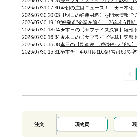
2026/07/31 09:28
決算マイナス・インパクト銘柄 【東
2026/07/31 07:30
今朝の注目ニュース！ ★日本化
2026/07/30 20:03
【明日の好悪材料】を開示情報でチェ
2026/07/30 19:19
“好発進”企業を追う！ 26年4-6
2026/07/30 18:04
★本日の【サプライズ決算】続報 (0
2026/07/30 16:34
★本日の【サプライズ決算】速報 (0
2026/07/30 15:38
本日の【均衡表｜3役好転／逆転】引け
2026/07/30 15:31
椿本チ、4-6月期(1Q)経常は60％
前
注文
現物買
現