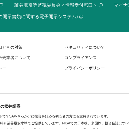
証券取引等監視委員会＜情報受付窓口＞
マイナ
等の開示書類に関する電子開示システム)
口とその対策
セキュリティについて
販売業者について
コンプライアンス
シー
プライバシーポリシー
社の松井証券
でNISAをきっかけに投資を始める初心者の方にも支持されています。
数料も業界最安水準でご提供しています。NISAでの日本株、米国株、投資信託はす