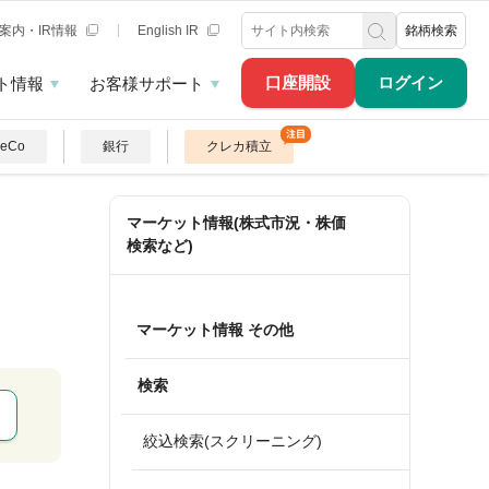
案内・IR情報
English IR
銘柄検索
口座開設
ログイン
ト情報
お客様サポート
DeCo
銀行
クレカ積立
マーケット情報(株式市況・株価
検索など)
マーケット情報 その他
検索
絞込検索(スクリーニング)