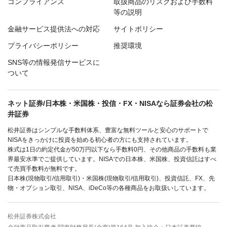
コンプライアンス
取扱商品のリスクおよび手数料
等の説明
金融サービス提供法への対応
サイトポリシー
プライバシーポリシー
推奨環境
SNS等の情報発信サービスに
ついて
ネット証券/日本株・米国株・投信・FX・NISAなら証券会社の松
井証券
松井証券はシンプルな手数料体系、豊富な無料ツールと安心のサポートで
NISAをきっかけに投資を始める初心者の方にも支持されています。
株式は1日の約定代金が50万円以下なら手数料0円、その他商品の手数料も業
界最安水準でご提供しています。NISAでの日本株、米国株、投資信託はすべ
て売買手数料が無料です。
日本株(現物取引/信用取引)・米国株(現物取引/信用取引)、投資信託、FX、先
物・オプション取引、NISA、iDeCo等の各種商品をお取扱いしています。
松井証券株式会社