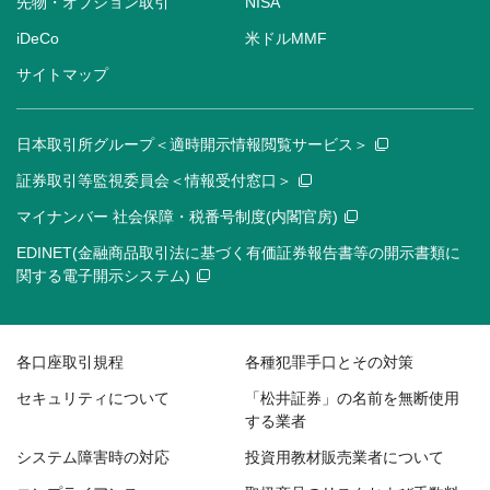
先物・オプション取引
NISA
iDeCo
米ドルMMF
サイトマップ
日本取引所グループ＜適時開示情報閲覧サービス＞
証券取引等監視委員会＜情報受付窓口＞
マイナンバー 社会保障・税番号制度(内閣官房)
EDINET(金融商品取引法に基づく有価証券報告書等の開示書類に
関する電子開示システム)
各口座取引規程
各種犯罪手口とその対策
セキュリティについて
「松井証券」の名前を無断使用
する業者
システム障害時の対応
投資用教材販売業者について