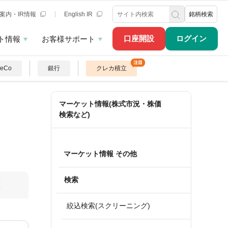
案内・IR情報
English IR
銘柄検索
口座開設
ログイン
ト情報
お客様サポート
DeCo
銀行
クレカ積立
マーケット情報(株式市況・株価
検索など)
マーケット情報 その他
検索
算
絞込検索(スクリーニング)