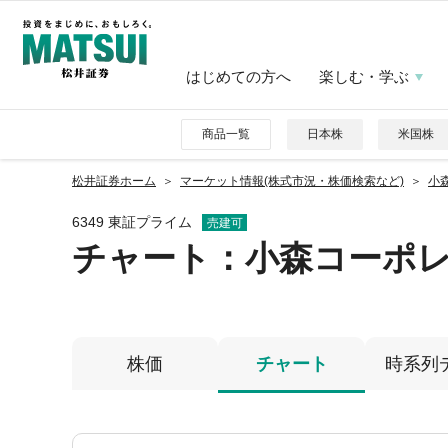
はじめての方へ
楽しむ・学ぶ
商品一覧
日本株
米国株
松井証券ホーム
マーケット情報(株式市況・株価検索など)
小森
6349 東証プライム
売建可
チャート：
小森コーポ
株価
チャート
時系列