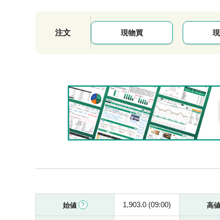
注文
現物買
現
1,903.0 (09:00)
始値
高