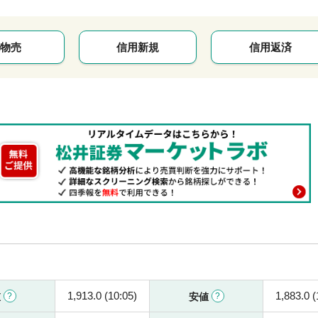
物売
信用新規
信用返済
1,913.0 (10:05)
1,883.0 (
値
安値