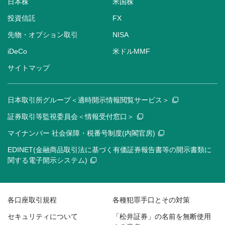
日本株
米国株
投資信託
FX
先物・オプション取引
NISA
iDeCo
米ドルMMF
サイトマップ
日本取引所グループ＜適時開示情報閲覧サービス＞
証券取引等監視委員会＜情報受付窓口＞
マイナンバー 社会保障・税番号制度(内閣官房)
EDINET(金融商品取引法に基づく有価証券報告書等の開示書類に
関する電子開示システム)
各口座取引規程
各種犯罪手口とその対策
セキュリティについて
「松井証券」の名前を無断使用