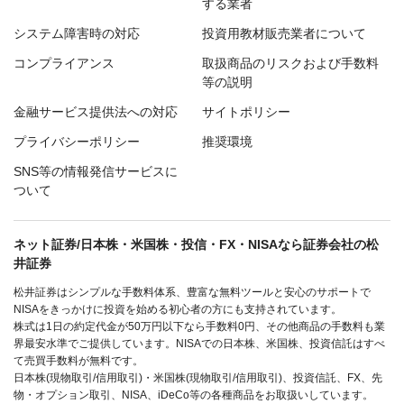
する業者
システム障害時の対応
投資用教材販売業者について
コンプライアンス
取扱商品のリスクおよび手数料
等の説明
金融サービス提供法への対応
サイトポリシー
プライバシーポリシー
推奨環境
SNS等の情報発信サービスに
ついて
ネット証券/日本株・米国株・投信・FX・NISAなら証券会社の松
井証券
松井証券はシンプルな手数料体系、豊富な無料ツールと安心のサポートで
NISAをきっかけに投資を始める初心者の方にも支持されています。
株式は1日の約定代金が50万円以下なら手数料0円、その他商品の手数料も業
界最安水準でご提供しています。NISAでの日本株、米国株、投資信託はすべ
て売買手数料が無料です。
日本株(現物取引/信用取引)・米国株(現物取引/信用取引)、投資信託、FX、先
物・オプション取引、NISA、iDeCo等の各種商品をお取扱いしています。