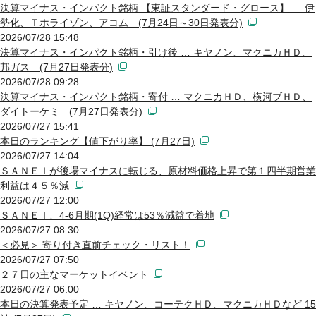
決算マイナス・インパクト銘柄 【東証スタンダード・グロース】 … 伊
勢化、Ｔホライゾン、アコム (7月24日～30日発表分)
2026/07/28 15:48
決算マイナス・インパクト銘柄・引け後 … キヤノン、マクニカＨＤ、
邦ガス (7月27日発表分)
2026/07/28 09:28
決算マイナス・インパクト銘柄・寄付 … マクニカＨＤ、横河ブＨＤ、
ダイトーケミ (7月27日発表分)
2026/07/27 15:41
本日のランキング【値下がり率】 (7月27日)
2026/07/27 14:04
ＳＡＮＥＩが後場マイナスに転じる、原材料価格上昇で第１四半期営業
利益は４５％減
2026/07/27 12:00
ＳＡＮＥＩ、4-6月期(1Q)経常は53％減益で着地
2026/07/27 08:30
＜必見＞ 寄り付き直前チェック・リスト！
2026/07/27 07:50
２７日の主なマーケットイベント
2026/07/27 06:00
本日の決算発表予定 … キヤノン、コーテクＨＤ、マクニカＨＤなど 15