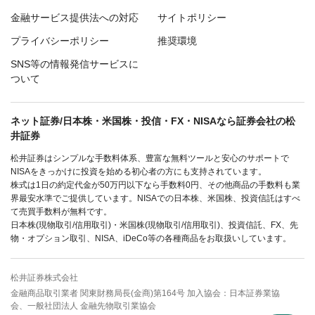
金融サービス提供法への対応
サイトポリシー
プライバシーポリシー
推奨環境
SNS等の情報発信サービスに
ついて
ネット証券/日本株・米国株・投信・FX・NISAなら証券会社の松
井証券
松井証券はシンプルな手数料体系、豊富な無料ツールと安心のサポートで
NISAをきっかけに投資を始める初心者の方にも支持されています。
株式は1日の約定代金が50万円以下なら手数料0円、その他商品の手数料も業
界最安水準でご提供しています。NISAでの日本株、米国株、投資信託はすべ
て売買手数料が無料です。
日本株(現物取引/信用取引)・米国株(現物取引/信用取引)、投資信託、FX、先
物・オプション取引、NISA、iDeCo等の各種商品をお取扱いしています。
松井証券株式会社
金融商品取引業者 関東財務局長(金商)第164号 加入協会：日本証券業協
会、一般社団法人 金融先物取引業協会