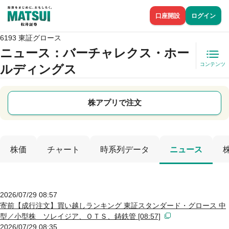
口座開設
ログイン
6193 東証グロース
ニュース
：バーチャレクス・ホー
コンテンツ
ルディングス
株アプリで注文
株価
チャート
時系列データ
ニュース
2026/07/29 08:57
寄前【成行注文】買い越しランキング 東証スタンダード・グロース 中
型／小型株 ソレイジア、ＯＴＳ、鋳鉄管 [08:57]
2026/07/29 08:35