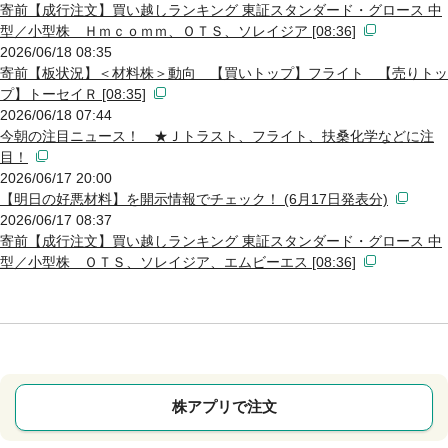
寄前【成行注文】買い越しランキング 東証スタンダード・グロース 中
型／小型株 Ｈｍｃｏｍｍ、ＯＴＳ、ソレイジア [08:36]
2026/06/18 08:35
寄前【板状況】＜材料株＞動向 【買いトップ】フライト 【売りトッ
プ】トーセイＲ [08:35]
2026/06/18 07:44
今朝の注目ニュース！ ★Ｊトラスト、フライト、扶桑化学などに注
目！
2026/06/17 20:00
【明日の好悪材料】を開示情報でチェック！ (6月17日発表分)
2026/06/17 08:37
寄前【成行注文】買い越しランキング 東証スタンダード・グロース 中
型／小型株 ＯＴＳ、ソレイジア、エムビーエス [08:36]
株アプリで注文