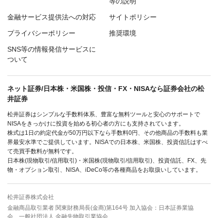
等の説明
金融サービス提供法への対応
サイトポリシー
プライバシーポリシー
推奨環境
SNS等の情報発信サービスに
ついて
ネット証券/日本株・米国株・投信・FX・NISAなら証券会社の松
井証券
松井証券はシンプルな手数料体系、豊富な無料ツールと安心のサポートで
NISAをきっかけに投資を始める初心者の方にも支持されています。
株式は1日の約定代金が50万円以下なら手数料0円、その他商品の手数料も業
界最安水準でご提供しています。NISAでの日本株、米国株、投資信託はすべ
て売買手数料が無料です。
日本株(現物取引/信用取引)・米国株(現物取引/信用取引)、投資信託、FX、先
物・オプション取引、NISA、iDeCo等の各種商品をお取扱いしています。
松井証券株式会社
金融商品取引業者 関東財務局長(金商)第164号 加入協会：日本証券業協
会、一般社団法人 金融先物取引業協会