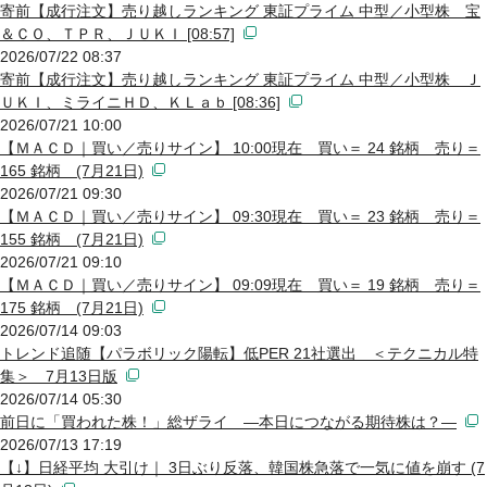
寄前【成行注文】売り越しランキング 東証プライム 中型／小型株 宝
＆ＣＯ、ＴＰＲ、ＪＵＫＩ [08:57]
2026/07/22 08:37
寄前【成行注文】売り越しランキング 東証プライム 中型／小型株 Ｊ
ＵＫＩ、ミライニＨＤ、ＫＬａｂ [08:36]
2026/07/21 10:00
【ＭＡＣＤ｜買い／売りサイン】 10:00現在 買い＝ 24 銘柄 売り＝
165 銘柄 (7月21日)
2026/07/21 09:30
【ＭＡＣＤ｜買い／売りサイン】 09:30現在 買い＝ 23 銘柄 売り＝
155 銘柄 (7月21日)
2026/07/21 09:10
【ＭＡＣＤ｜買い／売りサイン】 09:09現在 買い＝ 19 銘柄 売り＝
175 銘柄 (7月21日)
2026/07/14 09:03
トレンド追随【パラボリック陽転】低PER 21社選出 ＜テクニカル特
集＞ 7月13日版
2026/07/14 05:30
前日に「買われた株！」総ザライ ―本日につながる期待株は？―
2026/07/13 17:19
【↓】日経平均 大引け｜ 3日ぶり反落、韓国株急落で一気に値を崩す (7