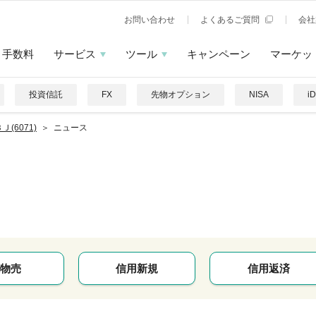
お問い合わせ
よくあるご質問
会社
手数料
サービス
ツール
キャンペーン
マーケッ
投資信託
FX
先物オプション
NISA
i
Ｊ(6071)
ニュース
物売
信用新規
信用返済