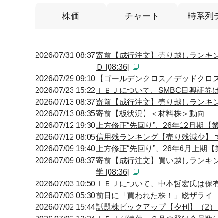
株価
チャート
時系列
2026/07/31 08:37
寄前【成行注文】売り越しランキン
Ｄ [08:36]
2026/07/29 09:10
【ゴールデンクロス／デッドクロス】 09
2026/07/23 15:22
ＩＢＪについて、SMBC日興証券は
2026/07/13 08:37
寄前【成行注文】売り越しランキング
2026/07/13 08:35
寄前【板状況】＜材料株＞動向 【買
2026/07/12 19:30
上方修正“先回り”、26年12月期【
2026/07/12 08:05
信用残ランキング【売り残減少】 
2026/07/09 19:40
上方修正“先回り”、26年6月上期
2026/07/09 08:37
寄前【成行注文】買い越しランキン
学 [08:36]
2026/07/03 10:50
ＩＢＪについて、中本哲宏氏は保有割
2026/07/03 05:30
前日に「買われた株！」総ザライ
2026/07/02 15:44
話題株ピックアップ【夕刊】（2