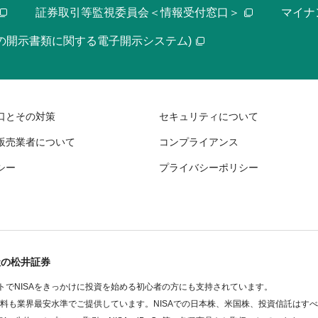
証券取引等監視委員会＜情報受付窓口＞
マイナ
等の開示書類に関する電子開示システム)
口とその対策
セキュリティについて
販売業者について
コンプライアンス
シー
プライバシーポリシー
社の松井証券
でNISAをきっかけに投資を始める初心者の方にも支持されています。
数料も業界最安水準でご提供しています。NISAでの日本株、米国株、投資信託はす