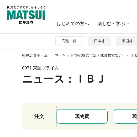
はじめての方へ
楽しむ・学ぶ
商品一覧
日本株
米国株
松井証券ホーム
マーケット情報(株式市況・株価検索など)
ＩＢ
6071 東証プライム
ニュース
：ＩＢＪ
注文
現物買
現