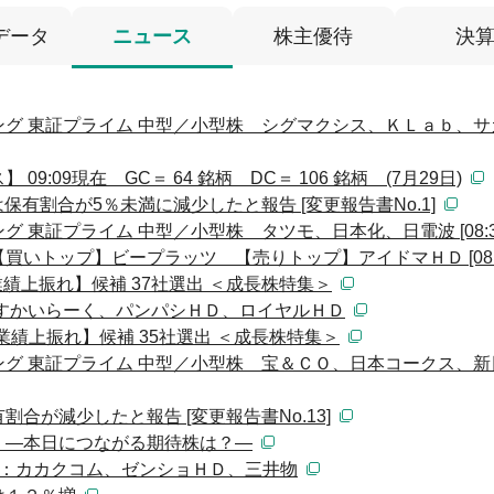
データ
ニュース
株主優待
決
グ 東証プライム 中型／小型株 シグマクシス、ＫＬａｂ、サ
:09現在 GC＝ 64 銘柄 DC＝ 106 銘柄 (7月29日)
保有割合が5％未満に減少したと報告 [変更報告書No.1]
 東証プライム 中型／小型株 タツモ、日本化、日電波 [08:3
いトップ】ビープラッツ 【売りトップ】アイドマＨＤ [08:3
業績上振れ】候補 37社選出 ＜成長株特集＞
すかいらーく、パンパシＨＤ、ロイヤルＨＤ
【業績上振れ】候補 35社選出 ＜成長株特集＞
グ 東証プライム 中型／小型株 宝＆ＣＯ、日本コークス、新
合が減少したと報告 [変更報告書No.13]
 ―本日につながる期待株は？―
）：カカクコム、ゼンショＨＤ、三井物