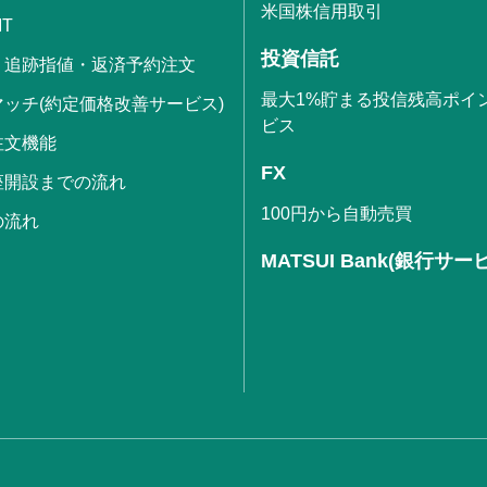
米国株信用取引
IT
投資信託
・追跡指値・返済予約注文
最大1%貯まる投信残高ポイ
ッチ(約定価格改善サービス)
ビス
注文機能
FX
座開設までの流れ
100円から自動売買
の流れ
MATSUI Bank(銀行サー