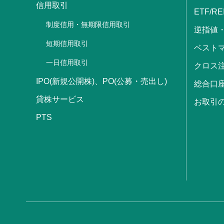
信用取引
ETF/RE
制度信用・無期限信用取引
逆指値
短期信用取引
ベストマ
一日信用取引
クロス
IPO(新規公開株)、PO(公募・売出し)
総合口
貸株サービス
お取引
PTS