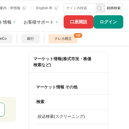
案内・IR情報
English IR
銘柄検索
口座開設
ログイン
ト情報
お客様サポート
DeCo
銀行
クレカ積立
マーケット情報(株式市況・株価
検索など)
マーケット情報 その他
検索
絞込検索(スクリーニング)