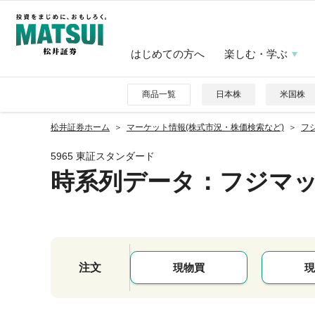
はじめての方へ
楽しむ・学ぶ
商品一覧
日本株
米国株
松井証券ホーム
マーケット情報(株式市況・株価検索など)
フジ
5965 東証スタンダード
時系列データ
：フジマ
注文
現物買
現