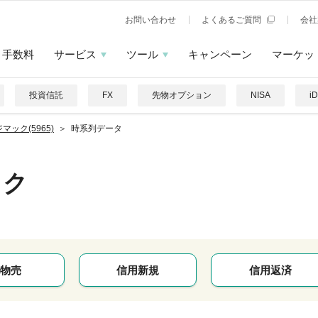
お問い合わせ
よくあるご質問
会社
手数料
サービス
ツール
キャンペーン
マーケッ
投資信託
FX
先物オプション
NISA
i
マック(5965)
時系列データ
ック
物売
信用新規
信用返済