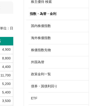
株主優待 検索
算
指数・為替・金利
国内株価指数
単位：
日
海外株価指数
高
4,900
株価指数先物
8,800
外国為替
4,400
政策金利一覧
11,700
5,200
債券・国債利回り
5,400
ETF
3,500