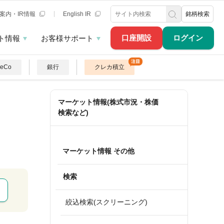
案内・IR情報
English IR
銘柄検索
口座開設
ログイン
ト情報
お客様サポート
DeCo
銀行
クレカ積立
マーケット情報(株式市況・株価
検索など)
マーケット情報 その他
検索
絞込検索(スクリーニング)