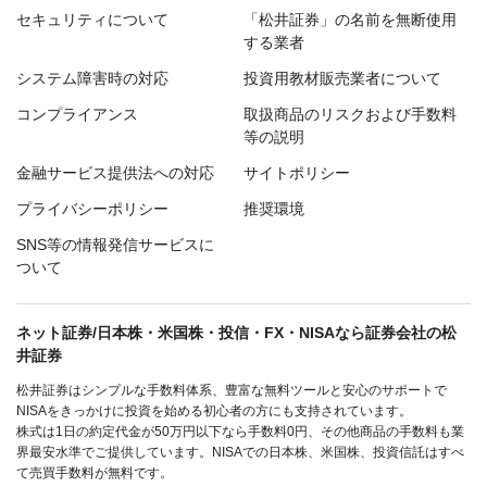
セキュリティについて
「松井証券」の名前を無断使用
する業者
システム障害時の対応
投資用教材販売業者について
コンプライアンス
取扱商品のリスクおよび手数料
等の説明
金融サービス提供法への対応
サイトポリシー
プライバシーポリシー
推奨環境
SNS等の情報発信サービスに
ついて
ネット証券/日本株・米国株・投信・FX・NISAなら証券会社の松
井証券
松井証券はシンプルな手数料体系、豊富な無料ツールと安心のサポートで
NISAをきっかけに投資を始める初心者の方にも支持されています。
株式は1日の約定代金が50万円以下なら手数料0円、その他商品の手数料も業
界最安水準でご提供しています。NISAでの日本株、米国株、投資信託はすべ
て売買手数料が無料です。