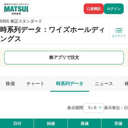
口座開設
ログイン
5955 東証スタンダード
時系列データ
：ワイズホールディ
コンテンツ
ングス
株アプリで注文
株価
チャート
時系列データ
ニュース
表示期間
表示単位：
日
3ヶ月
日付
始値
高値
安値