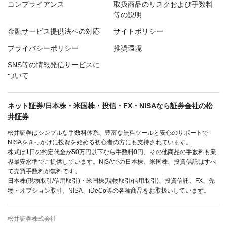
コンプライアンス
取扱商品のリスクおよび手数料
等の説明
金融サービス提供法への対応
サイトポリシー
プライバシーポリシー
推奨環境
SNS等の情報発信サービスに
ついて
ネット証券/日本株・米国株・投信・FX・NISAなら証券会社の松
井証券
松井証券はシンプルな手数料体系、豊富な無料ツールと安心のサポートで
NISAをきっかけに投資を始める初心者の方にも支持されています。
株式は1日の約定代金が50万円以下なら手数料0円、その他商品の手数料も業
界最安水準でご提供しています。NISAでの日本株、米国株、投資信託はすべ
て売買手数料が無料です。
日本株(現物取引/信用取引)・米国株(現物取引/信用取引)、投資信託、FX、先
物・オプション取引、NISA、iDeCo等の各種商品をお取扱いしています。
松井証券株式会社