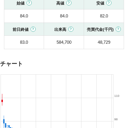
始値
高値
安値
84.0
84.0
82.0
前日終値
出来高
売買代金(千円)
83.0
584,700
48,729
チャート
110
98