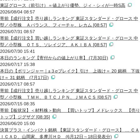
東証グロース（前引け）＝値上がり優勢、ジィ・シィが一時S高
2026/08/04 08:57
寄前【成行注文】売り越しランキング 東証スタンダード・グロース 中
型／小型株 Ａバランス、フィーチャ、レカム [08:57]
2026/07/31 08:57
寄前【成行注文】買い越しランキング 東証スタンダード・グロース 中
型／小型株 ＯＴＳ、ソレイジア、ＡＫＩＢＡ [08:57]
2026/07/30 15:41
本日のランキング【寄付からの値上がり率】 (7月30日)
2026/07/17 15:38
本日の【ボリンジャー｜±３σブレイク】引け 上抜け＝ 20 銘柄 下抜
け＝ 31 銘柄 (7月17日)
2026/07/17 08:57
寄前【成行注文】売り越しランキング 東証スタンダード・グロース 中
型／小型株 ＴＭＨ、ＢＴＣＪＰＮ、ＪＭＡＣＳ [08:57]
2026/07/15 08:35
寄前【板状況】＜材料株＞動向 【買いトップ】メドレックス 【売り
トップ】ジグザグ [08:35]
2026/06/20 15:00
決算プラス・インパクト銘柄 【東証スタンダード・グロース】 … ＣＡ
ＩＣＡＤ、山岡家、多摩川ＨＤ (6月12日～18日発表分)