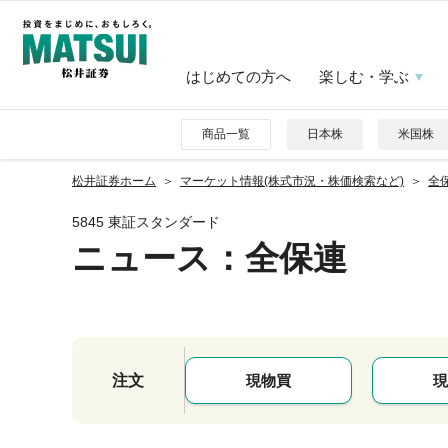
はじめての方へ
楽しむ・学ぶ
商品一覧
日本株
米国株
松井証券ホーム
マーケット情報(株式市況・株価検索など)
全保
5845 東証スタンダード
ニュース
：全保連
注文
現物買
現