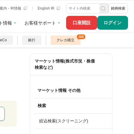
案内・IR情報
English IR
銘柄検索
口座開設
ログイン
ト情報
お客様サポート
DeCo
銀行
クレカ積立
マーケット情報(株式市況・株価
検索など)
マーケット情報 その他
検索
絞込検索(スクリーニング)