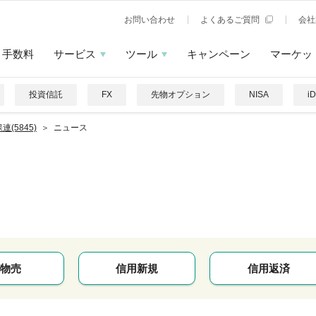
お問い合わせ
よくあるご質問
会社
手数料
サービス
ツール
キャンペーン
マーケッ
投資信託
FX
先物オプション
NISA
i
連(5845)
ニュース
物売
信用新規
信用返済