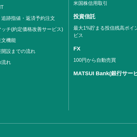
米国株信用取引
IT
投資信託
・追跡指値・返済予約注文
最大1%貯まる投信残高ポイ
ッチ(約定価格改善サービス)
ビス
注文機能
FX
座開設までの流れ
100円から自動売買
の流れ
MATSUI Bank(銀行サー