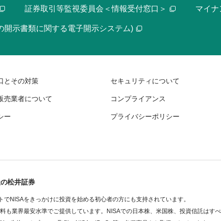
証券取引等監視委員会＜情報受付窓口＞
マイナ
等の開示書類に関する電子開示システム)
口とその対策
セキュリティについて
販売業者について
コンプライアンス
シー
プライバシーポリシー
社の松井証券
でNISAをきっかけに投資を始める初心者の方にも支持されています。
数料も業界最安水準でご提供しています。NISAでの日本株、米国株、投資信託はす