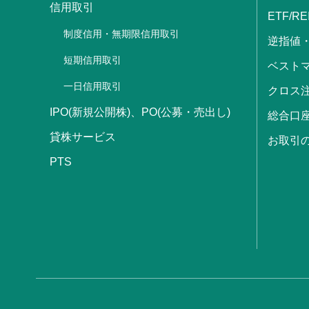
信用取引
ETF/RE
制度信用・無期限信用取引
逆指値
短期信用取引
ベストマ
一日信用取引
クロス
IPO(新規公開株)、PO(公募・売出し)
総合口
貸株サービス
お取引
PTS