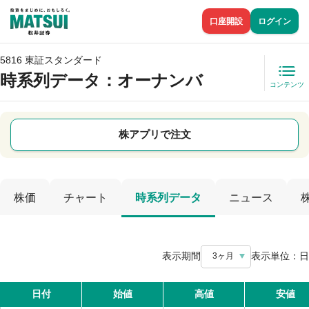
口座開設
ログイン
5816 東証スタンダード
時系列データ
：オーナンバ
コンテンツ
株アプリで注文
株価
チャート
時系列データ
ニュース
表示期間
表示単位：
日
3ヶ月
日付
始値
高値
安値