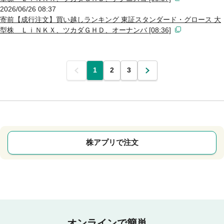
2026/06/26 08:37
寄前【成行注文】買い越しランキング 東証スタンダード・グロース 大
型株 ＬｉＮＫＸ、ツカダＧＨＤ、オーナンバ [08:36]
前
1
2
3
次
株アプリで注文
オンラインで簡単。