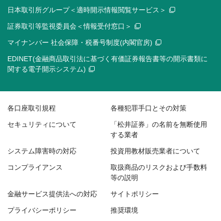
日本取引所グループ＜適時開示情報閲覧サービス＞
証券取引等監視委員会＜情報受付窓口＞
マイナンバー 社会保障・税番号制度(内閣官房)
EDINET(金融商品取引法に基づく有価証券報告書等の開示書類に
関する電子開示システム)
各口座取引規程
各種犯罪手口とその対策
セキュリティについて
「松井証券」の名前を無断使用
する業者
システム障害時の対応
投資用教材販売業者について
コンプライアンス
取扱商品のリスクおよび手数料
等の説明
金融サービス提供法への対応
サイトポリシー
プライバシーポリシー
推奨環境