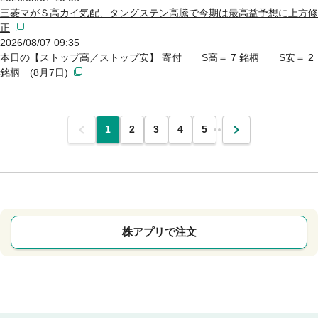
三菱マがＳ高カイ気配、タングステン高騰で今期は最高益予想に上方修
正
2026/08/07 09:35
本日の【ストップ高／ストップ安】 寄付 S高＝ 7 銘柄 S安＝ 2
銘柄 (8月7日)
前
1
2
3
4
5
…
次
株アプリで注文