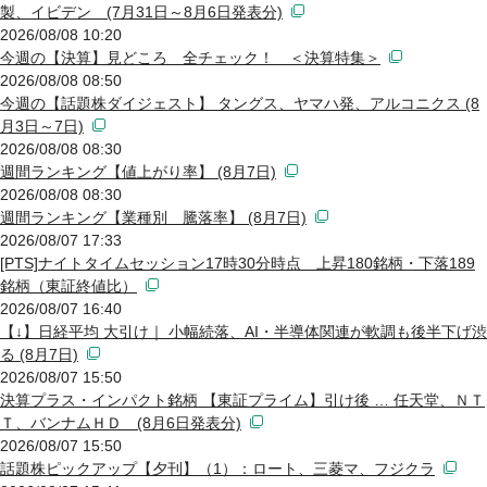
製、イビデン (7月31日～8月6日発表分)
2026/08/08 10:20
今週の【決算】見どころ 全チェック！ ＜決算特集＞
2026/08/08 08:50
今週の【話題株ダイジェスト】 タングス、ヤマハ発、アルコニクス (8
月3日～7日)
2026/08/08 08:30
週間ランキング【値上がり率】 (8月7日)
2026/08/08 08:30
週間ランキング【業種別 騰落率】 (8月7日)
2026/08/07 17:33
[PTS]ナイトタイムセッション17時30分時点 上昇180銘柄・下落189
銘柄（東証終値比）
2026/08/07 16:40
【↓】日経平均 大引け｜ 小幅続落、AI・半導体関連が軟調も後半下げ渋
る (8月7日)
2026/08/07 15:50
決算プラス・インパクト銘柄 【東証プライム】引け後 … 任天堂、ＮＴ
Ｔ、バンナムＨＤ (8月6日発表分)
2026/08/07 15:50
話題株ピックアップ【夕刊】（1）：ロート、三菱マ、フジクラ