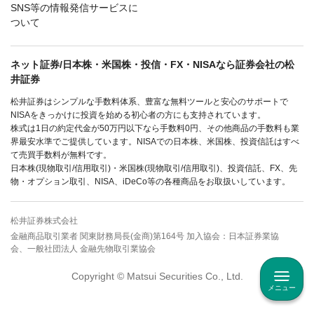
SNS等の情報発信サービスに
ついて
ネット証券/日本株・米国株・投信・FX・NISAなら証券会社の松
井証券
松井証券はシンプルな手数料体系、豊富な無料ツールと安心のサポートで
NISAをきっかけに投資を始める初心者の方にも支持されています。
株式は1日の約定代金が50万円以下なら手数料0円、その他商品の手数料も業
界最安水準でご提供しています。NISAでの日本株、米国株、投資信託はすべ
て売買手数料が無料です。
日本株(現物取引/信用取引)・米国株(現物取引/信用取引)、投資信託、FX、先
物・オプション取引、NISA、iDeCo等の各種商品をお取扱いしています。
松井証券株式会社
金融商品取引業者 関東財務局長(金商)第164号 加入協会：日本証券業協
会、一般社団法人 金融先物取引業協会
Copyright © Matsui Securities Co., Ltd.
メニュー