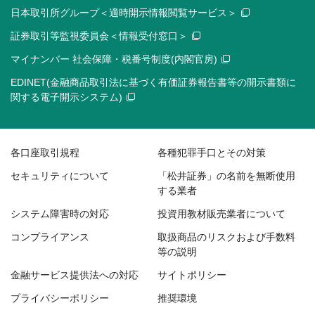
日本取引所グループ＜適時開示情報閲覧サービス＞
証券取引等監視委員会＜情報受付窓口＞
マイナンバー 社会保障・税番号制度(内閣官房)
EDINET(金融商品取引法に基づく有価証券報告書等の開示書類に
関する電子開示システム)
各口座取引規程
各種犯罪手口とその対策
セキュリティについて
「松井証券」の名前を無断使用
する業者
システム障害時の対応
投資用教材販売業者について
コンプライアンス
取扱商品のリスクおよび手数料
等の説明
金融サービス提供法への対応
サイトポリシー
プライバシーポリシー
推奨環境