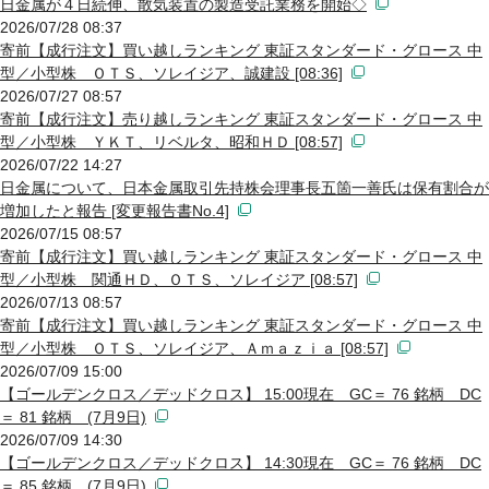
日金属が４日続伸、散気装置の製造受託業務を開始◇
2026/07/28 08:37
寄前【成行注文】買い越しランキング 東証スタンダード・グロース 中
型／小型株 ＯＴＳ、ソレイジア、誠建設 [08:36]
2026/07/27 08:57
寄前【成行注文】売り越しランキング 東証スタンダード・グロース 中
型／小型株 ＹＫＴ、リベルタ、昭和ＨＤ [08:57]
2026/07/22 14:27
日金属について、日本金属取引先持株会理事長五箇一善氏は保有割合が
増加したと報告 [変更報告書No.4]
2026/07/15 08:57
寄前【成行注文】買い越しランキング 東証スタンダード・グロース 中
型／小型株 関通ＨＤ、ＯＴＳ、ソレイジア [08:57]
2026/07/13 08:57
寄前【成行注文】買い越しランキング 東証スタンダード・グロース 中
型／小型株 ＯＴＳ、ソレイジア、Ａｍａｚｉａ [08:57]
2026/07/09 15:00
【ゴールデンクロス／デッドクロス】 15:00現在 GC＝ 76 銘柄 DC
＝ 81 銘柄 (7月9日)
2026/07/09 14:30
【ゴールデンクロス／デッドクロス】 14:30現在 GC＝ 76 銘柄 DC
＝ 85 銘柄 (7月9日)