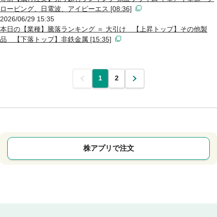
ロービング、日電波、アイピーエス [08:36]
2026/06/29 15:35
本日の【業種】騰落ランキング ＝ 大引け 【上昇トップ】その他製
品 【下落トップ】非鉄金属 [15:35]
前
1
2
次
株アプリで注文