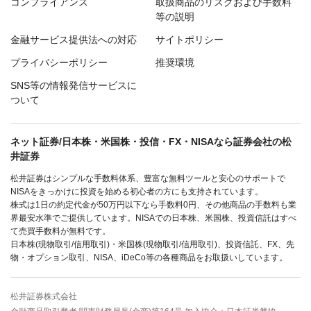
コンプライアンス
取扱商品のリスクおよび手数料
等の説明
金融サービス提供法への対応
サイトポリシー
プライバシーポリシー
推奨環境
SNS等の情報発信サービスに
ついて
ネット証券/日本株・米国株・投信・FX・NISAなら証券会社の松
井証券
松井証券はシンプルな手数料体系、豊富な無料ツールと安心のサポートで
NISAをきっかけに投資を始める初心者の方にも支持されています。
株式は1日の約定代金が50万円以下なら手数料0円、その他商品の手数料も業
界最安水準でご提供しています。NISAでの日本株、米国株、投資信託はすべ
て売買手数料が無料です。
日本株(現物取引/信用取引)・米国株(現物取引/信用取引)、投資信託、FX、先
物・オプション取引、NISA、iDeCo等の各種商品をお取扱いしています。
松井証券株式会社