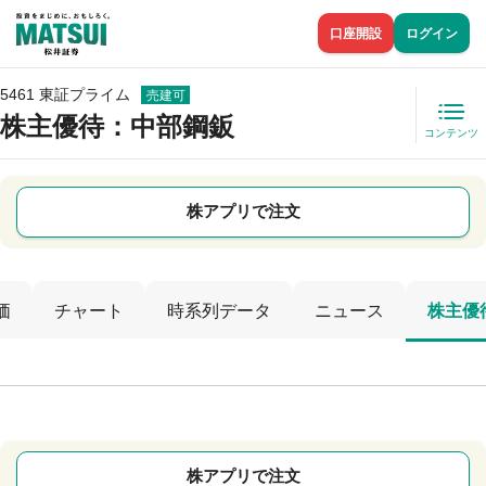
口座開設
ログイン
5461 東証プライム
売建可
株主優待
：中部鋼鈑
コンテンツ
株アプリで注文
価
チャート
時系列データ
ニュース
株主優
株アプリで注文