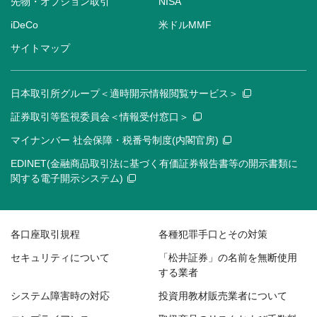
先物・オプション取引
NISA
iDeCo
米ドルMMF
サイトマップ
日本取引所グループ＜適時開示情報閲覧サービス＞
証券取引等監視委員会＜情報受付窓口＞
マイナンバー 社会保障・税番号制度(内閣官房)
EDINET(金融商品取引法に基づく有価証券報告書等の開示書類に
関する電子開示システム)
各口座取引規程
各種犯罪手口とその対策
セキュリティについて
「松井証券」の名前を無断使用
する業者
システム障害時の対応
投資用教材販売業者について