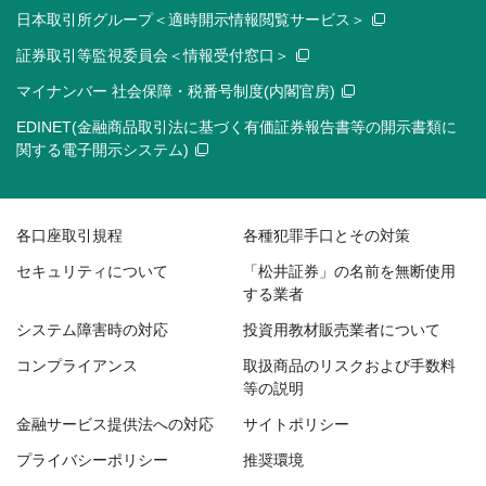
日本取引所グループ＜適時開示情報閲覧サービス＞
証券取引等監視委員会＜情報受付窓口＞
マイナンバー 社会保障・税番号制度(内閣官房)
EDINET(金融商品取引法に基づく有価証券報告書等の開示書類に
関する電子開示システム)
各口座取引規程
各種犯罪手口とその対策
セキュリティについて
「松井証券」の名前を無断使用
する業者
システム障害時の対応
投資用教材販売業者について
コンプライアンス
取扱商品のリスクおよび手数料
等の説明
金融サービス提供法への対応
サイトポリシー
プライバシーポリシー
推奨環境