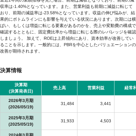
直近2年間の業績推移を見た場合、前期は減収となっており、前期の減
収率は-1.40%となっています。また、営業利益も前期に減益に転じて
おり、前期の減益率は-23.58%となっています。収益の伸び悩みが、結
果的にボトムラインにも影響を与えている状況にあります。次期には横
ばい、もしくは増益に転じる要素があるのかを、売上や変動費の構成で
確認するとともに、固定費比率から増益に転じる際のレバレッジを確認
しましょう。 加えて、ROEは上昇傾向にあり、資本効率が改善してい
ることを示します。一般的には、PBRを中心としたバリュエーションの
改善が期待されます。
決算情報
決算期
売上高
営業利益
経常
(決算発表日)
2026年3月期
31,484
3,441
(2026/05/19)
2025年3月期
31,933
4,503
(2025/05/19)
2024年3月期