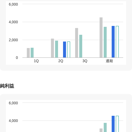
6,000
4,000
2,000
0
1Q
2Q
3Q
通期
純利益
6,000
4,000