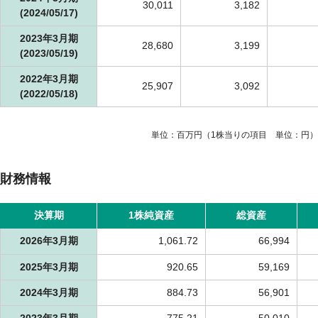
30,011
3,182
(2024/05/17)
2023年3月期
28,680
3,199
(2023/05/19)
2022年3月期
25,907
3,092
(2022/05/18)
単位：百万円（1株当りの項目 単位：円）
財務情報
決算期
1株純資産
総資産
2026年3月期
1,061.72
66,994
2025年3月期
920.65
59,169
2024年3月期
884.73
56,901