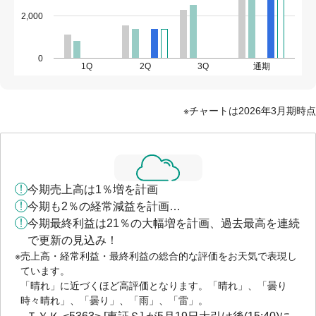
2,000
0
1Q
2Q
3Q
通期
チャートは2026年3月期時点
今期売上高は1％増を計画
今期も2％の経常減益を計画…
今期最終利益は21％の大幅増を計画、過去最高を連続
で更新の見込み！
売上高・経常利益・最終利益の総合的な評価をお天気で表現し
ています。
「晴れ」に近づくほど高評価となります。「晴れ」、「曇り
時々晴れ」、「曇り」、「雨」、「雷」。