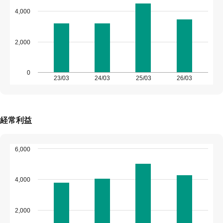
4,000
2,000
0
23/03
24/03
25/03
26/03
経常利益
6,000
4,000
2,000