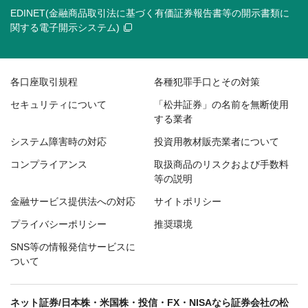
EDINET(金融商品取引法に基づく有価証券報告書等の開示書類に
関する電子開示システム)
各口座取引規程
各種犯罪手口とその対策
セキュリティについて
「松井証券」の名前を無断使用
する業者
システム障害時の対応
投資用教材販売業者について
コンプライアンス
取扱商品のリスクおよび手数料
等の説明
金融サービス提供法への対応
サイトポリシー
プライバシーポリシー
推奨環境
SNS等の情報発信サービスに
ついて
ネット証券/日本株・米国株・投信・FX・NISAなら証券会社の松