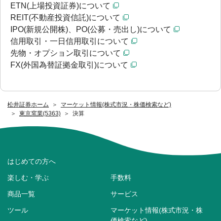
ETN(上場投資証券)について
REIT(不動産投資信託)について
IPO(新規公開株)、PO(公募・売出し)について
信用取引・一日信用取引について
先物・オプション取引について
FX(外国為替証拠金取引)について
松井証券ホーム
マーケット情報(株式市況・株価検索など)
東京窯業(5363)
決算
はじめての方へ
楽しむ・学ぶ
手数料
商品一覧
サービス
ツール
マーケット情報(株式市況・株
価検索など)