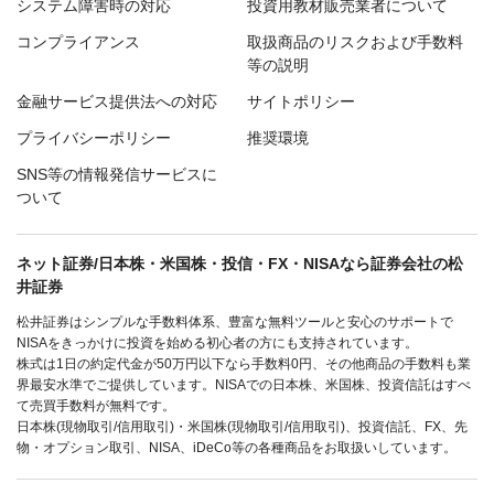
システム障害時の対応
投資用教材販売業者について
コンプライアンス
取扱商品のリスクおよび手数料
等の説明
金融サービス提供法への対応
サイトポリシー
プライバシーポリシー
推奨環境
SNS等の情報発信サービスに
ついて
ネット証券/日本株・米国株・投信・FX・NISAなら証券会社の松
井証券
松井証券はシンプルな手数料体系、豊富な無料ツールと安心のサポートで
NISAをきっかけに投資を始める初心者の方にも支持されています。
株式は1日の約定代金が50万円以下なら手数料0円、その他商品の手数料も業
界最安水準でご提供しています。NISAでの日本株、米国株、投資信託はすべ
て売買手数料が無料です。
日本株(現物取引/信用取引)・米国株(現物取引/信用取引)、投資信託、FX、先
物・オプション取引、NISA、iDeCo等の各種商品をお取扱いしています。