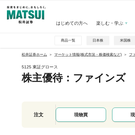
はじめての方へ
楽しむ・学ぶ
商品一覧
日本株
米国株
松井証券ホーム
マーケット情報(株式市況・株価検索など)
ファ
5125 東証グロース
株主優待
：ファインズ
注文
現物買
現