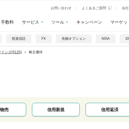
お問い合わせ
よくあるご質問
会社
手数料
サービス
ツール
キャンペーン
マーケッ
投資信託
FX
先物オプション
NISA
i
インズ(5125)
株主優待
物売
信用新規
信用返済