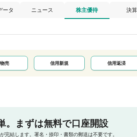
データ
ニュース
株主優待
決
物売
信用新規
信用返済
単。
まずは無料で口座開設
が完結します。
署名・捺印・書類の郵送は不要です。