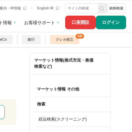
案内・IR情報
English IR
銘柄検索
口座開設
ログイン
ト情報
お客様サポート
DeCo
銀行
クレカ積立
マーケット情報(株式市況・株価
検索など)
マーケット情報 その他
検索
絞込検索(スクリーニング)