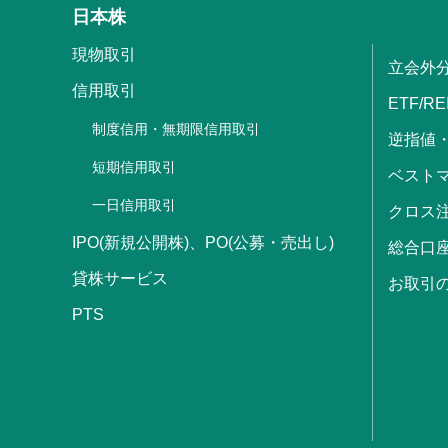
日本株
現物取引
立会外
信用取引
ETF/RE
制度信用・無期限信用取引
逆指値
短期信用取引
ベストマ
一日信用取引
クロス
IPO(新規公開株)、PO(公募・売出し)
総合口
貸株サービス
お取引
PTS