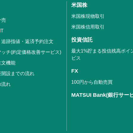
米国株
米国株現物取引
分売
米国株信用取引
IT
投資信託
・追跡指値・返済予約注文
最大1%貯まる投信残高ポイ
ッチ(約定価格改善サービス)
ビス
注文機能
FX
座開設までの流れ
100円から自動売買
の流れ
MATSUI Bank(銀行サー