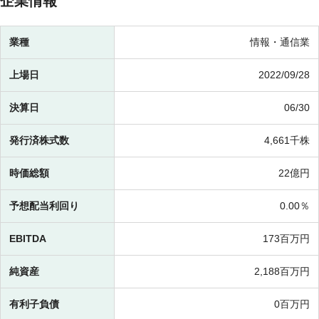
企業情報
業種
情報・通信業
上場日
2022/09/28
決算日
06/30
発行済株式数
4,661千株
時価総額
22億円
予想配当利回り
0.00％
EBITDA
173百万円
純資産
2,188百万円
有利子負債
0百万円