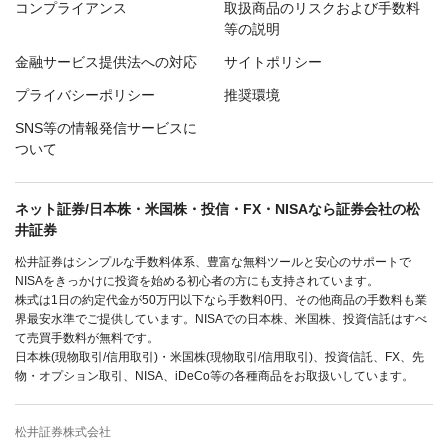
コンプライアンス
取扱商品のリスクおよび手数料
等の説明
金融サービス提供法への対応
サイトポリシー
プライバシーポリシー
推奨環境
SNS等の情報発信サービスに
ついて
ネット証券/日本株・米国株・投信・FX・NISAなら証券会社の松
井証券
松井証券はシンプルな手数料体系、豊富な無料ツールと安心のサポートで
NISAをきっかけに投資を始める初心者の方にも支持されています。
株式は1日の約定代金が50万円以下なら手数料0円、その他商品の手数料も業
界最安水準でご提供しています。NISAでの日本株、米国株、投資信託はすべ
て売買手数料が無料です。
日本株(現物取引/信用取引)・米国株(現物取引/信用取引)、投資信託、FX、先
物・オプション取引、NISA、iDeCo等の各種商品をお取扱いしています。
松井証券株式会社