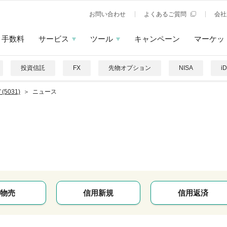
お問い合わせ
よくあるご質問
会社
手数料
サービス
ツール
キャンペーン
マーケッ
投資信託
FX
先物オプション
NISA
i
(5031)
ニュース
物売
信用新規
信用返済