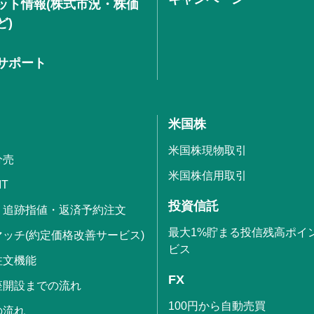
ット情報(株式市況・株価
ど)
サポート
米国株
米国株現物取引
分売
米国株信用取引
IT
投資信託
・追跡指値・返済予約注文
最大1%貯まる投信残高ポイ
ッチ(約定価格改善サービス)
ビス
注文機能
FX
座開設までの流れ
100円から自動売買
の流れ