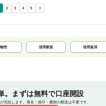
2
3
4
5
次
物売
信用新規
信用返済
単。
まずは無料で口座開設
が完結します。
署名・捺印・書類の郵送は不要です。