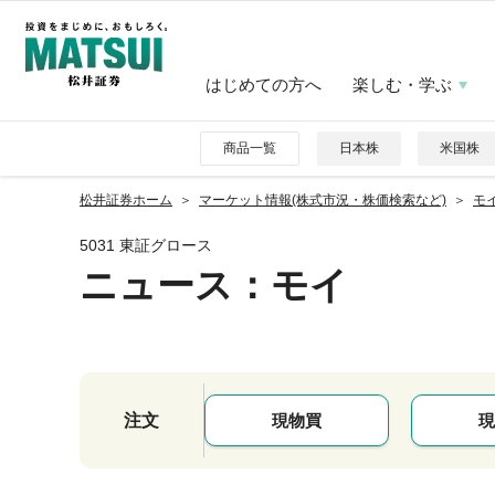
はじめての方へ
楽しむ・学ぶ
商品一覧
日本株
米国株
松井証券ホーム
マーケット情報(株式市況・株価検索など)
モイ
5031 東証グロース
ニュース
：モイ
注文
現物買
現