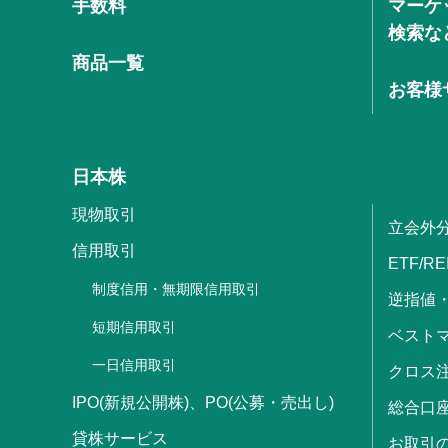
手数料
マーケ
検索な
商品一覧
お客様
日本株
現物取引
立会外
信用取引
ETF/RE
制度信用・無期限信用取引
逆指値
短期信用取引
ベストマ
一日信用取引
クロス
IPO(新規公開株)、PO(公募・売出し)
総合口
貸株サービス
お取引