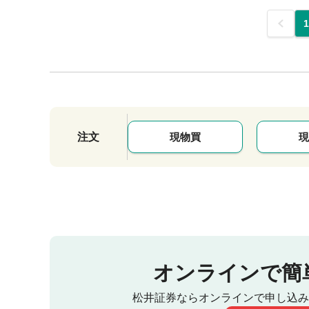
前
1
注文
現物買
現
オンラインで簡
松井証券ならオンラインで申し込み