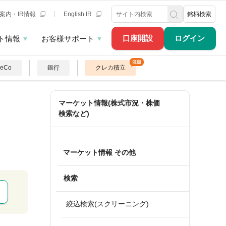
案内・IR情報
English IR
銘柄検索
口座開設
ログイン
ト情報
お客様サポート
DeCo
銀行
クレカ積立
マーケット情報(株式市況・株価
検索など)
マーケット情報 その他
検索
絞込検索(スクリーニング)