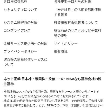
各口座取引規程
各種犯罪手口とその対策
セキュリティについて
「松井証券」の名前を無断使用
する業者
システム障害時の対応
投資用教材販売業者について
コンプライアンス
取扱商品のリスクおよび手数料
等の説明
金融サービス提供法への対応
サイトポリシー
プライバシーポリシー
推奨環境
SNS等の情報発信サービスに
ついて
ネット証券/日本株・米国株・投信・FX・NISAなら証券会社の松
井証券
松井証券はシンプルな手数料体系、豊富な無料ツールと安心のサポートで
NISAをきっかけに投資を始める初心者の方にも支持されています。
株式は1日の約定代金が50万円以下なら手数料0円、その他商品の手数料も業
界最安水準でご提供しています。NISAでの日本株、米国株、投資信託はすべ